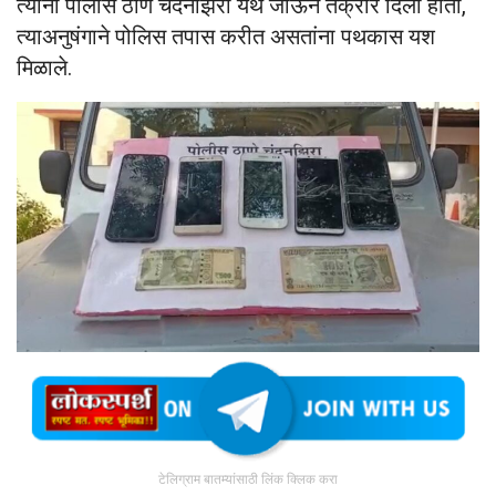
त्यांनी पोलीस ठाणे चंदनझिरा येथे जाऊन तक्रार दिली होती,
त्याअनुषंगाने पोलिस तपास करीत असतांना पथकास यश
मिळाले.
टेलिग्राम बातम्यांसाठी लिंक क्लिक करा