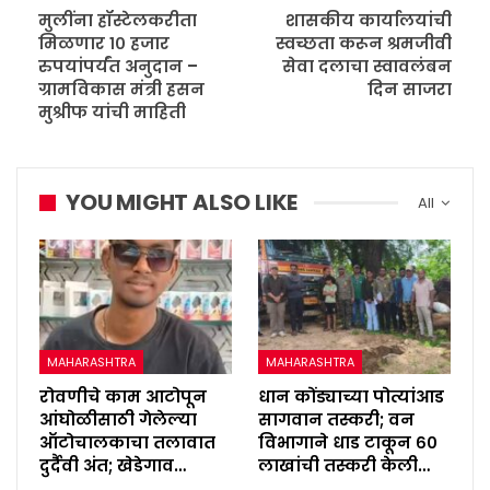
मुलींना हॉस्टेलकरीता
शासकीय कार्यालयांची
मिळणार १० हजार
स्वच्छता करून श्रमजीवी
रुपयांपर्यंत अनुदान –
सेवा दलाचा स्वावलंबन
ग्रामविकास मंत्री हसन
दिन साजरा
मुश्रीफ यांची माहिती
YOU MIGHT ALSO LIKE
All
MAHARASHTRA
MAHARASHTRA
रोवणीचे काम आटोपून
धान कोंड्याच्या पोत्यांआड
आंघोळीसाठी गेलेल्या
सागवान तस्करी; वन
ऑटोचालकाचा तलावात
विभागाने धाड टाकून ६०
दुर्दैवी अंत; खेडेगाव…
लाखांची तस्करी केली…