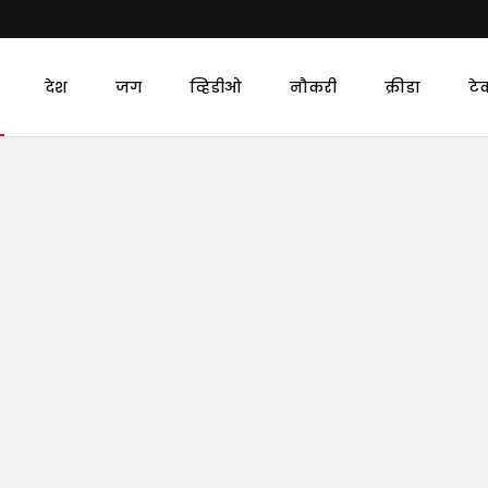
देश
जग
व्हिडीओ
नौकरी
क्रीडा
टे