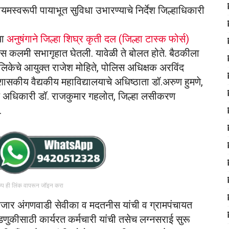
यमस्वरूपी पायाभूत सुविधा उभारण्याचे निर्देश जिल्हाधिकारी
या
अनुषंगाने जिल्हा शिघ्र कृती दल (जिल्हा टास्क फोर्स)
वीस कलमी सभागृहात घेतली. यावेळी ते बोलत होते. बैठकीला
ालिकेचे आयुक्त राजेश मोहिते, पोलिस अधिक्षक अरविंद
ासकीय वैद्यकीय महाविद्यालयाचे अधिष्ठाता डॉ.अरुण हुमणे,
ग्य अधिकारी डॉ. राजकुमार गहलोत, जिल्हा लसीकरण
.
रुप ही लिंक वापरून जॉइन करा
ाच हजार अंगणवाडी सेवीका व मदतनीस यांची व ग्रामपंचायत
णुकीसाठी कार्यरत कर्मचारी यांची तसेच लग्नसराई सुरू