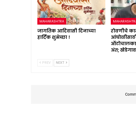
MAHARASHTRA
MAHARASHTR
जागतिक आदिवासी दिनाच्या
रोवणीचे क
हार्दिक शुभेच्छा !
आंघोळीसाठी
ऑटोचालकाचा
अंत; खेडेगा
PREV
NEXT
Comme