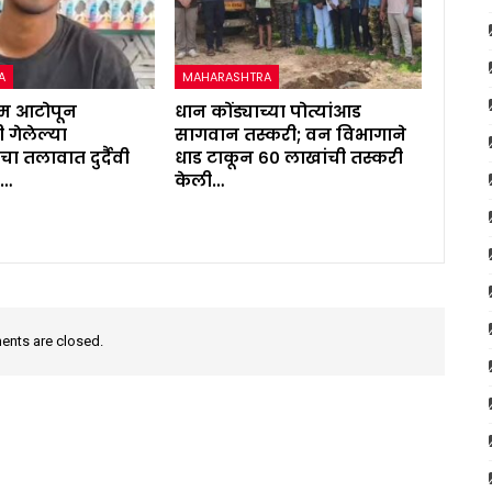
A
MAHARASHTRA
ाम आटोपून
धान कोंड्याच्या पोत्यांआड
 गेलेल्या
सागवान तस्करी; वन विभागाने
 तलावात दुर्दैवी
धाड टाकून ६० लाखांची तस्करी
व…
केली…
nts are closed.