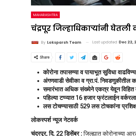
MAHARASHTRA
चंद्रपूर जिल्हाधिकाऱ्यांनी घेतल
Last updated
Dec 22, 
By
Loksparsh Team
Share
कोरोना तपासण्या व पायाभूत सुविधा वाढविण्याच
अंगणवाडी सेवीका व ग्रा.पं. निवडणुकीतील का
समारंभात अधिक संख्येने एकत्र येवून विहित म
पहिल्या टप्प्यात 16 हजार फ्रंटलाईन वर्करल
लस टोचण्यासाठी 529 लस टोचकांना प्रशिक्
लोकस्पर्श न्यूज नेटवर्क
चंद्रपूर, दि. 22 डिसेंबर :
जिल्ह्यात कोरोनाच्या आ