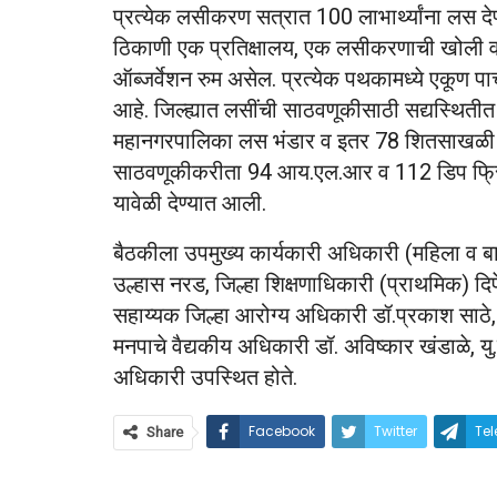
प्रत्येक लसीकरण सत्रात 100 लाभार्थ्यांना लस द
ठिकाणी एक प्रतिक्षालय, एक लसीकरणाची खोली व
ऑब्जर्वेशन रुम असेल. प्रत्येक पथकामध्ये एकूण प
आहे. जिल्ह्यात लसींची साठवणूकीसाठी सद्यस्थिती
महानगरपालिका लस भंडार व इतर 78 शितसाखळी केंद्र
साठवणूकीकरीता 94 आय.एल.आर व 112 डिप फ्र
यावेळी देण्यात आली.
बैठकीला उपमुख्य कार्यकारी अधिकारी (महिला व बाल
उल्हास नरड, जिल्हा शिक्षणाधिकारी (प्राथमिक) दिपे
सहाय्यक जिल्हा आरोग्य अधिकारी डॉ.प्रकाश साठे, 
मनपाचे वैद्यकीय अधिकारी डॉ. अविष्कार खंडाळे, यु.
अधिकारी उपस्थित होते.
Facebook
Twitter
Te
Share