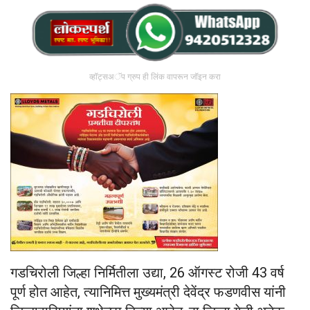
व्हॉट्सअॅप ग्रुप ही लिंक वापरून जॉइन करा
गडचिरोली जिल्हा निर्मितीला उद्या, 26 ऑगस्ट रोजी 43 वर्ष
पूर्ण होत आहेत, त्यानिमित्त मुख्यमंत्री देवेंद्र फडणवीस यांनी