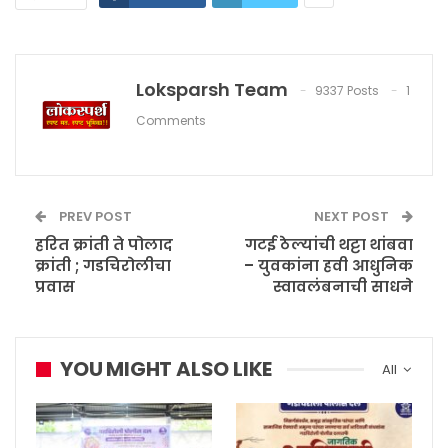
Loksparsh Team
9337 Posts
1
Comments
PREV POST
NEXT POST
हरित क्रांती ते पोलाद
गटई ठेल्यांची थट्टा थांबवा
क्रांती ; गडचिरोलीचा
– युवकांना हवी आधुनिक
प्रवास
स्वावलंबनाची साधने
YOU MIGHT ALSO LIKE
All