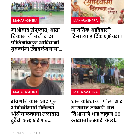
MAHARASHTRA
MAHARASHTRA
माओवाद संपुष्टात; आता
जागतिक आदिवासी
विकासाची नवी वाट!
दिनाच्या हार्दिक शुभेच्छा !
पोलिसांकडून आदिवासी
युवकांना स्वावलंबनाचा…
MAHARASHTRA
MAHARASHTRA
रोवणीचे काम आटोपून
धान कोंड्याच्या पोत्यांआड
आंघोळीसाठी गेलेल्या
सागवान तस्करी; वन
ऑटोचालकाचा तलावात
विभागाने धाड टाकून ६०
दुर्दैवी अंत; खेडेगाव…
लाखांची तस्करी केली…
PREV
NEXT