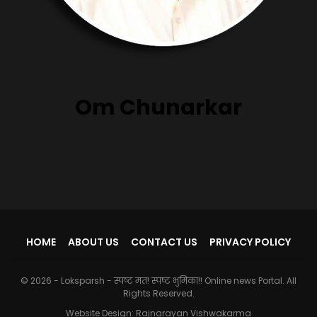
Om Chunarkar
HOME
ABOUT US
CONTACT US
PRIVACY POLICY
© 2026 - Loksparsh - स्पष्ट मत! स्पष्ट भुमिका!! Online news Portal. All
Rights Reserved.
Website Design:
Rajnarayan Vishwakarma