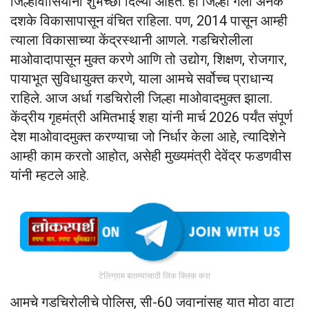
जिल्हावासियांना शुभेच्छा दिल्या आहेत. हा जिल्हा गेली अनेक
दशके विकासापासून वंचित राहिला. पण, 2014 पासून आम्ही
त्याला विकासाच्या केंद्रस्थानी आणले. गडचिरोलीला
माओवादापासून मुक्त करणे आणि तो उद्योग, शिक्षण, रोजगार,
पायाभूत सुविधायुक्त करणे, याला आमचे सर्वोच्च प्राधान्य
राहिले. आज अर्धा गडचिरोली जिल्हा माओवादमुक्त झाला.
केंद्रीय गृहमंत्री अमितभाई शहा यांनी मार्च 2026 पर्यंत संपूर्ण
देश माओवादमुक्त करण्याचा जो निर्धार केला आहे, त्यादिशेने
आम्ही काम करतो आहोत, असेही मुख्यमंत्री देवेंद्र फडणवीस
यांनी म्हटले आहे.
टेलिग्राम बातम्यांसाठी लिंक क्लिक करा
आमचे गडचिरोलीचे पोलिस, सी-60 जवानांसह यात मोठा वाटा