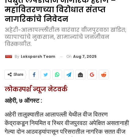
विद्युत लपंडावाने नागरिक हैराण –
महावितरणच्या विरोधात संतप्त
नागरिकांचे निवेदन
अहेरी-आलापल्लीतील वारंवार वीजपुरवठा खंडित;
व्यापाऱ्यांचे नुकसान, सामान्यांचे जनजीवन
विस्कळीत.
On
Aug 7, 2025
By
Loksparsh Team
Share
लोकस्पर्श न्यूज नेटवर्क
अहेरी, ७ ऑगस्ट :
अहेरी तालुक्यातील आलापल्ली येथील वीज वितरण
केंद्राकडून नियमित व स्थिर वीजपुरवठा अपेक्षित असतानाही
गेल्या दोन आठवड्यांपासून परिसरातील नागरिक सतत वीज