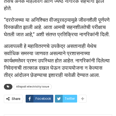
तसेच अनेक महिलावर्ग आणि ज्येष्ठ नागरिक सहभागी झाले
होते.
“दररोजच्या या अनिश्चित वीजपुरवठ्यामुळे जीवनशैली पूर्णपणे
विस्कळीत झाली आहे. आता आमची सहनशीलतेची परीक्षाच
घेतली जात आहे,” अशी संतप्त प्रतिक्रिया नागरिकांनी दिली.
आलापल्ली हे महावितरणचे उपकेंद्र असतानाही येथेच
सर्वाधिक समस्या जाणवत असल्याने प्रशासनाच्या
कार्यक्षमतेवर प्रश्न उपस्थित होत आहेत. नागरिकांनी दिलेल्या
निवेदनाची तात्काळ दखल घेऊन उपाययोजना न केल्यास
तीव्र आंदोलन छेडण्याचा इशाराही यावेळी देण्यात आला.
Allapali electricity issue
Facebook
Twitter
Share