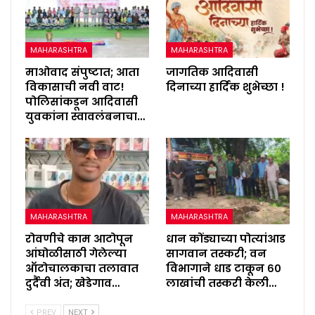
MAHARASHTRA
MAHARASHTRA
माओवाद संपुष्टात; आता
जागतिक आदिवासी
विकासाची नवी वाट!
दिनाच्या हार्दिक शुभेच्छा !
पोलिसांकडून आदिवासी
युवकांना स्वावलंबनाचा…
MAHARASHTRA
MAHARASHTRA
रोवणीचे काम आटोपून
धान कोंड्याच्या पोत्यांआड
आंघोळीसाठी गेलेल्या
सागवान तस्करी; वन
ऑटोचालकाचा तलावात
विभागाने धाड टाकून ६०
दुर्दैवी अंत; खेडेगाव…
लाखांची तस्करी केली…
PREV
NEXT