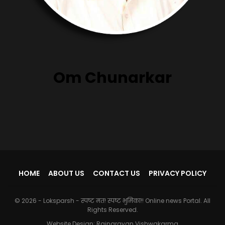
Om Chunarkar
HOME
ABOUT US
CONTACT US
PRIVACY POLICY
© 2026 - Loksparsh - स्पष्ट मत! स्पष्ट भुमिका!! Online news Portal. All
Rights Reserved.
Website Design:
Rajnarayan Vishwakarma