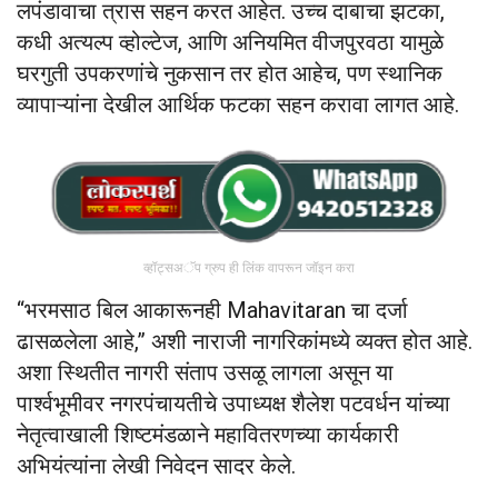
लपंडावाचा त्रास सहन करत आहेत. उच्च दाबाचा झटका,
कधी अत्यल्प व्होल्टेज, आणि अनियमित वीजपुरवठा यामुळे
घरगुती उपकरणांचे नुकसान तर होत आहेच, पण स्थानिक
व्यापाऱ्यांना देखील आर्थिक फटका सहन करावा लागत आहे.
व्हॉट्सअॅप ग्रुप ही लिंक वापरून जॉइन करा
“भरमसाठ बिल आकारूनही Mahavitaran चा दर्जा
ढासळलेला आहे,” अशी नाराजी नागरिकांमध्ये व्यक्त होत आहे.
अशा स्थितीत नागरी संताप उसळू लागला असून या
पार्श्वभूमीवर नगरपंचायतीचे उपाध्यक्ष शैलेश पटवर्धन यांच्या
नेतृत्वाखाली शिष्टमंडळाने महावितरणच्या कार्यकारी
अभियंत्यांना लेखी निवेदन सादर केले.