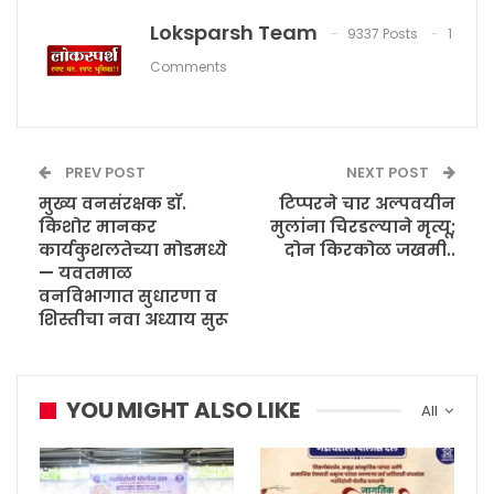
Loksparsh Team
9337 Posts
1
Comments
PREV POST
NEXT POST
मुख्य वनसंरक्षक डॉ.
टिप्परने चार अल्पवयीन
किशोर मानकर
मुलांना चिरडल्याने मृत्यू;
कार्यकुशलतेच्या मोडमध्ये
दोन किरकोळ जखमी..
— यवतमाळ
वनविभागात सुधारणा व
शिस्तीचा नवा अध्याय सुरू
YOU MIGHT ALSO LIKE
All