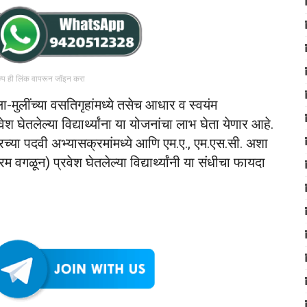
रुप ही लिंक वापरून जॉइन करा
-मुलींच्या वसतिगृहांमध्ये तसेच आधार व स्वयंम
श घेतलेल्या विद्यार्थ्यांना या योजनांचा लाभ घेता येणार आहे.
तरच्या पदवी अभ्यासक्रमांमध्ये आणि एम.ए., एम.एस.सी. अशा
म वगळून) प्रवेश घेतलेल्या विद्यार्थ्यांनी या संधीचा फायदा