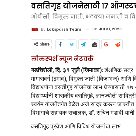
वसतिगृह योजनेसाठी १७ ऑगस्ट
ओबीसी, विमुक्त जाती, भटक्या जमाती व विशेष 
On
Jul 31, 2025
By
Loksparsh Team
Share
लोकस्पर्श न्यूज नेटवर्क
गडचिरोली, दि. ३१ जुलै (जिमाका):
शैक्षणिक सत्र
मागासवर्ग (इमाव), विमुक्त जाती (विजाभज) आणि विशे
विद्यार्थ्यांना वसतीगृह योजनेचा लाभ घेण्यासाठी १७
विद्यार्थ्यांनी शासकीय वसतिगृहे, ज्ञानज्योती सा
स्वयंम योजनेंतर्गत वेळेत अर्ज सादर करून जास्त
विभागाचे सहायक संचालक, डॉ. सचिन मडावी यांनी 
वसतिगृह प्रवेश आणि विविध योजनांचा लाभ