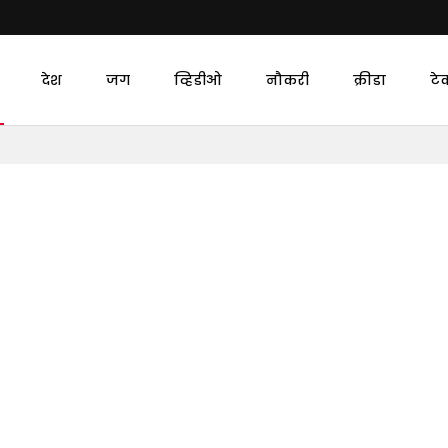
देश
जग
व्हिडीओ
नौकरी
क्रीडा
टे