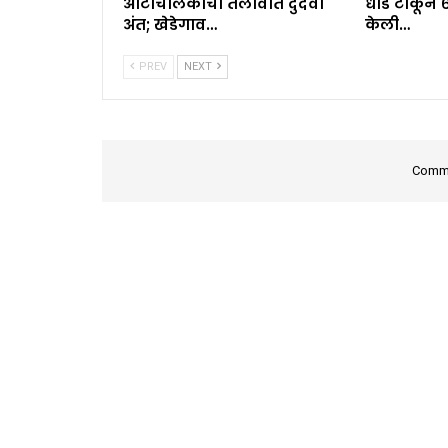
ऑटोचालकाचा तलावात दुर्दैवी
धाड टाकून 
अंत; खेडेगाव…
केली…
PREV
NEXT
Comme