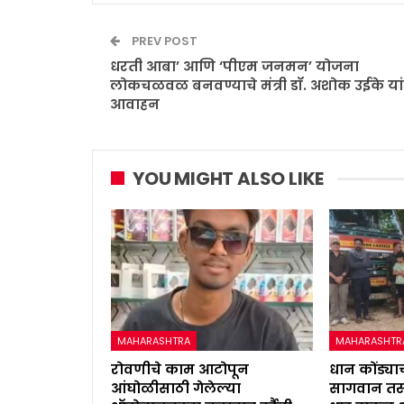
PREV POST
धरती आबा’ आणि ‘पीएम जनमन’ योजना
लोकचळवळ बनवण्याचे मंत्री डॉ. अशोक उईके यां
आवाहन
YOU MIGHT ALSO LIKE
MAHARASHTRA
MAHARASHTR
रोवणीचे काम आटोपून
धान कोंड्याच
आंघोळीसाठी गेलेल्या
सागवान तस्