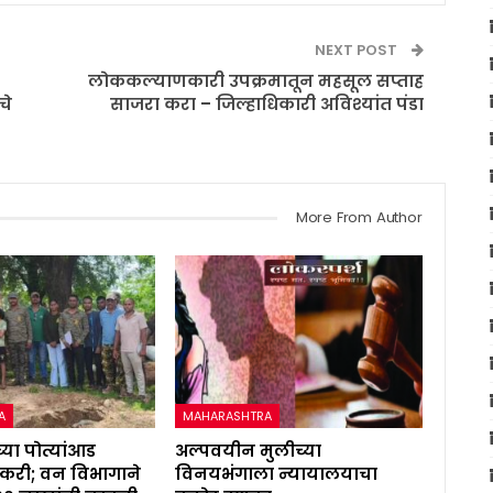
NEXT POST
लोककल्याणकारी उपक्रमातून महसूल सप्ताह
चे
साजरा करा – जिल्हाधिकारी अविश्यांत पंडा
More From Author
A
MAHARASHTRA
्या पोत्यांआड
अल्पवयीन मुलीच्या
करी; वन विभागाने
विनयभंगाला न्यायालयाचा