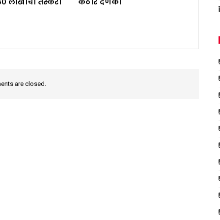
६० लाखांची तस्करी
कठोर दणका
nts are closed.