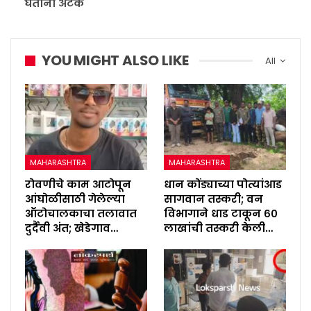
घेताना अटक
YOU MIGHT ALSO LIKE
All
MAHARASHTRA
MAHARASHTRA
रोवणीचे काम आटोपून
धान कोंड्याच्या पोत्यांआड
आंघोळीसाठी गेलेल्या
सागवान तस्करी; वन
ऑटोचालकाचा तलावात
विभागाने धाड टाकून ६०
दुर्दैवी अंत; खेडेगाव…
लाखांची तस्करी केली…