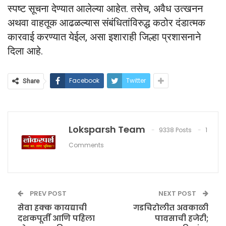
स्पष्ट सूचना देण्यात आलेल्या आहेत. तसेच, अवैध उत्खनन
अथवा वाहतूक आढळल्यास संबंधितांविरुद्ध कठोर दंडात्मक
कारवाई करण्यात येईल, असा इशाराही जिल्हा प्रशासनाने
दिला आहे.
Facebook
Twitter
Share
Loksparsh Team
9338 Posts
1
Comments
PREV POST
NEXT POST
सेवा हक्क कायद्याची
गडचिरोलीत अवकाळी
दशकपूर्ती आणि पहिला
पावसाची हजेरी;