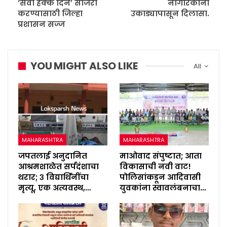
‘सेवा हक्क दिन’ साजरा
नागरिकांना
करण्यासाठी जिल्हा
उकाड्यापासून दिलासा.
प्रशासन सज्ज
YOU MIGHT ALSO LIKE
All
MAHARASHTRA
MAHARASHTRA
जपतलाई अनुदानित
माओवाद संपुष्टात; आता
आश्रमशाळेत सर्पदंशाचा
विकासाची नवी वाट!
थरार; ३ विद्यार्थिनींचा
पोलिसांकडून आदिवासी
मृत्यू, एक अत्यवस्थ,…
युवकांना स्वावलंबनाचा…