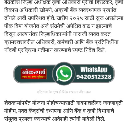
बैठकीस जिल्हा अधीक्षक कृषी अधिकारी प्रीती हिरळकर, कृषी
विकास अधिकारी खोमणे, अग्रणी बँक व्यवस्थापक प्रशांत
ढोंगले आदी उपस्थित होते. खरीप २०२५ साठी सुरू असलेल्या
पीक विमा योजनेत अर्ज संख्येची अपेक्षित वाढ न झाल्याचे
दिसून आल्यानंतर जिल्हाधिकाऱ्यांनी नाराजी व्यक्त करत
ग्रामस्तरावरील अधिकारी, कर्मचारी आणि बँक प्रतिनिधींना
नोंदणी प्रक्रिया गतीमान करण्याचे स्पष्ट निर्देश दिले.
व्हॉट्सअॅप ग्रुप ही लिंक वापरून जॉइन करा
शेतकऱ्यांपर्यंत योजना पोहोचण्यासाठी गावपातळीवर जनजागृती
मोहीम, मदत केंद्रांची स्थापना आणि बँक व कृषी विभागाचे
संयुक्त प्रयत्न करण्याचे आदेशही त्यांनी यावेळी दिले.