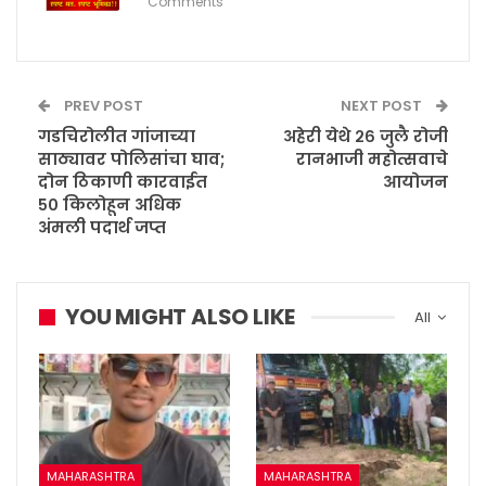
Comments
PREV POST
NEXT POST
गडचिरोलीत गांजाच्या
अहेरी येथे २६ जुलै रोजी
साठ्यावर पोलिसांचा घाव;
रानभाजी महोत्सवाचे
दोन ठिकाणी कारवाईत
आयोजन
५० किलोहून अधिक
अंमली पदार्थ जप्त
YOU MIGHT ALSO LIKE
All
MAHARASHTRA
MAHARASHTRA