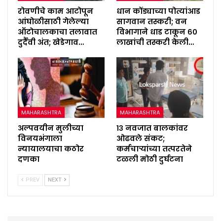
रोवणीचे काम आटोपून
धान कोंड्याच्या पोत्यांआड
आंघोळीसाठी गेलेल्या
सागवान तस्करी; वन
ऑटोचालकाचा तलावात
विभागाने धाड टाकून ६०
दुर्दैवी अंत; खेडेगाव…
लाखांची तस्करी केली…
MAHARASHTRA
MAHARASHTRA
अल्पवयीन मुलीच्या
१३ नवजात बालकांवर
विनयभंगाला
ओढवले संकट;
न्यायालयाचा कठोर
कर्मचाऱ्यांच्या तत्परतेने
दणका
टळली मोठी दुर्घटना
PREV
NEXT