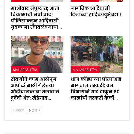
माओवाद संपुष्टात; आता
जागतिक आदिवासी
विकासाची नवी वाट!
दिनाच्या हार्दिक शुभेच्छा !
पोलिसांकडून आदिवासी
युवकांना स्वावलंबनाचा…
MAHARASHTRA
MAHARASHTRA
रोवणीचे काम आटोपून
धान कोंड्याच्या पोत्यांआड
आंघोळीसाठी गेलेल्या
सागवान तस्करी; वन
ऑटोचालकाचा तलावात
विभागाने धाड टाकून ६०
दुर्दैवी अंत; खेडेगाव…
लाखांची तस्करी केली…
PREV
NEXT