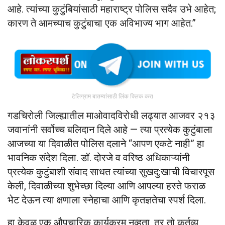
आहे. त्यांच्या कुटुंबियांसाठी महाराष्ट्र पोलिस सदैव उभे आहेत;
कारण ते आमच्याच कुटुंबाचा एक अविभाज्य भाग आहेत.”
टेलिग्राम बातम्यांसाठी लिंक क्लिक करा
गडचिरोली जिल्ह्यातील माओवादविरोधी लढ्यात आजवर २१३
जवानांनी सर्वोच्च बलिदान दिले आहे — त्या प्रत्येक कुटुंबाला
आजच्या या दिवाळीत पोलिस दलाने “आपण एकटे नाही” हा
भावनिक संदेश दिला. डॉ. दोरजे व वरिष्ठ अधिकाऱ्यांनी
प्रत्येक कुटुंबाशी संवाद साधत त्यांच्या सुखदु:खाची विचारपूस
केली, दिवाळीच्या शुभेच्छा दिल्या आणि आपल्या हस्ते फराळ
भेट देऊन त्या क्षणाला स्नेहाचा आणि कृतज्ञतेचा स्पर्श दिला.
हा केवळ एक औपचारिक कार्यक्रम नव्हता, तर तो कर्तव्य,