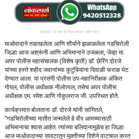
व्हॉट्सअॅप ग्रुप ही लिंक वापरून जॉइन करा
माओवादाने तडाखलेला आणि शौर्याने झळाळलेला गडचिरोली
जिल्हा आज अश्रूंनी आणि अभिमानाने उजळला, जेव्हा मा.
अपर पोलीस महासंचालक (विशेष कृती) डॉ. छेरिंग दोरजे
यांच्या हस्ते शहीद जवानांच्या कुटुंबियांना दिवाळी फराळ भेट
देण्यात आला. या प्रसंगी पोलीस उप-महानिरीक्षक अंकित
गोयल, पोलीस अधीक्षक नीलोत्पल, तसेच अपर पोलीस
अधीक्षक एम. रमेश आणि गोकुलराज जी. उपस्थित होते.
कार्यक्रमात बोलताना डॉ. दोरजे यांनी सांगितले,
“गडचिरोलीच्या मातीत जन्मलेले हे वीर आमच्यासाठी
अभिमानाचा श्वास आहेत. त्यांच्या बलिदानामुळेच हा जिल्हा
आज माओवादाच्या सावटातून मुक्तीच्या दिशेने वाटचाल करत