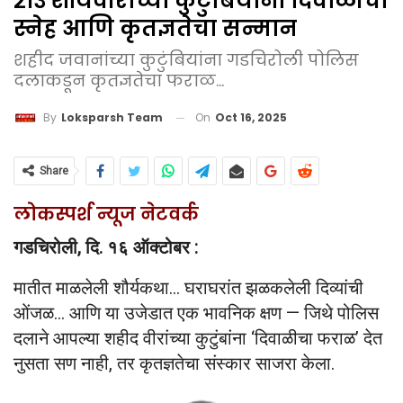
२१३ शौर्यवीरांच्या कुटुंबियांना दिवाळीचा
स्नेह आणि कृतज्ञतेचा सन्मान
शहीद जवानांच्या कुटुंबियांना गडचिरोली पोलिस
दलाकडून कृतज्ञतेचा फराळ...
On
Oct 16, 2025
By
Loksparsh Team
Share
लोकस्पर्श न्यूज नेटवर्क
गडचिरोली, दि. १६ ऑक्टोबर :
मातीत माळलेली शौर्यकथा… घराघरांत झळकलेली दिव्यांची
ओंजळ… आणि या उजेडात एक भावनिक क्षण — जिथे पोलिस
दलाने आपल्या शहीद वीरांच्या कुटुंबांना ‘दिवाळीचा फराळ’ देत
नुसता सण नाही, तर कृतज्ञतेचा संस्कार साजरा केला.