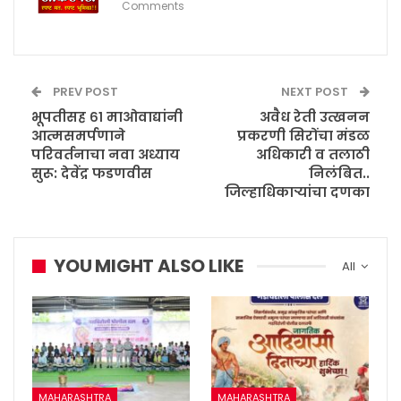
Comments
PREV POST
NEXT POST
भूपतीसह ६१ माओवाद्यांनी
अवैध रेती उत्खनन
आत्मसमर्पणाने
प्रकरणी सिरोंचा मंडळ
परिवर्तनाचा नवा अध्याय
अधिकारी व तलाठी
सुरू: देवेंद्र फडणवीस
निलंबित..
जिल्हाधिकाऱ्यांचा दणका
YOU MIGHT ALSO LIKE
All
MAHARASHTRA
MAHARASHTRA