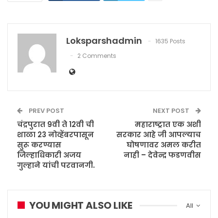
Loksparshadmin
1635 Posts
2 Comments
PREV POST
NEXT POST
चंद्रपुरात 9वी ते 12वी ची
महाराष्ट्रात एक अशी
शाळा 23 नोव्हेंबरपासून
सरकार आहे जी आपल्याच
सुरू करण्यास
घोषणावर अमल करीत
जिल्हाधिकारी अजय
नाही – देवेन्द्र फडणवीस
गुल्हाने यांची परवानगी.
YOU MIGHT ALSO LIKE
All