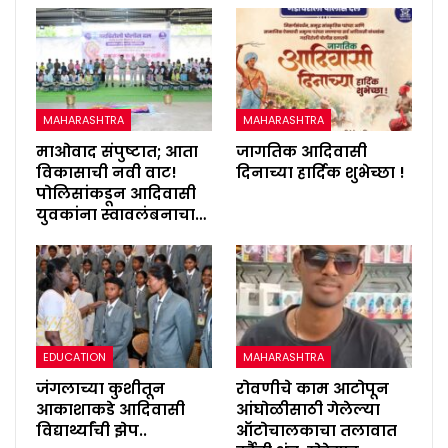
MAHARASHTRA
MAHARASHTRA
माओवाद संपुष्टात; आता
जागतिक आदिवासी
विकासाची नवी वाट!
दिनाच्या हार्दिक शुभेच्छा !
पोलिसांकडून आदिवासी
युवकांना स्वावलंबनाचा…
EDUCATION
MAHARASHTRA
जंगलाच्या कुशीतून
रोवणीचे काम आटोपून
आकाशाकडे आदिवासी
आंघोळीसाठी गेलेल्या
विद्यार्थ्यांची झेप..
ऑटोचालकाचा तलावात