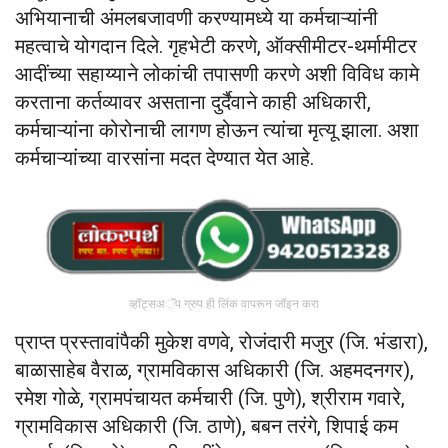
अभियानाची अंमलबजावणी करण्यामध्ये या कर्मचाऱ्यांनी
महत्वाचे योगदान दिले. गृहभेटी करणे, ऑक्सीमीटर-थर्मामीटर
आदींच्या सहाय्याने लोकांची तपासणी करणे अशी विविध कामे
करताना कर्तव्यावर असताना दुर्दैवाने काही अधिकारी,
कर्मचाऱ्यांना कोरोनाची लागण होऊन त्यांचा मृत्यू झाला. अशा
कर्मचाऱ्यांच्या वारसांना मदत देण्यात येत आहे.
व्हॉट्सअॅप ग्रुप ही लिंक वापरून जॉइन करा
प्राप्त प्रस्तावांपैकी मुकेश वणवे, रोजंदारी मजुर (जि. भंडारा),
बाळासाहेब वैराळ, ग्रामविकास अधिकारी (जि. अहमदनगर),
रमेश गोळे, ग्रामपंचायत कर्मचारी (जि. पुणे), श्रीराम गवारे,
ग्रामविकास अधिकारी (जि. ठाणे), बबन तरंगे, शिपाई कम