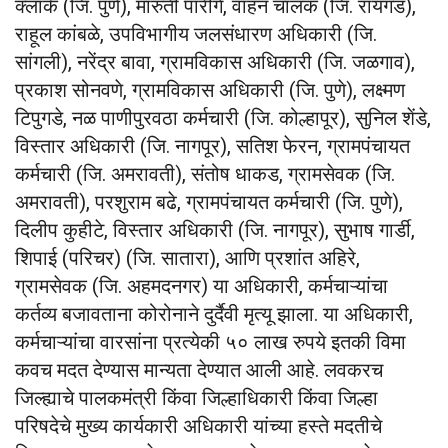
क्लार्क (जि. पुणे), मारुती पारींगे, वाहन चालक (जि. रायगड),
राहूल कांबळे, उपविभागीय जलसंधारण अधिकारी (जि.
सांगली), नरेंद्र बावा, ग्रामविकास अधिकारी (जि. जळगाव),
प्रकाश सोनवणे, ग्रामविकास अधिकारी (जि. पुणे), लक्ष्मण
टिपुगडे, नळ पाणीपुरवठा कर्मचारी (जि. कोल्हापूर), सुनिल शेंडे,
विस्तार अधिकारी (जि. नागपूर), सतिश फेरन, ग्रामपंचायत
कर्मचारी (जि. अमरावती), संतोष धाकड, ग्रामसेवक (जि.
अमरावती), परशुराम बढे, ग्रामपंचायत कर्मचारी (जि. पुणे),
दिलीप कुहीटे, विस्तार अधिकारी (जि. नागपूर), सुभाष गार्डी,
शिपाई (परिचर) (जि. सातारा), आणि प्रशांत अहिरे,
ग्रामसेवक (जि. अहमदनगर) या अधिकारी, कर्मचाऱ्यांचा
कर्तव्य बजावताना कोरोनाने दुर्दैवी मृत्यू झाला. या अधिकारी,
कर्मचाऱ्यांचा वारसांना प्रत्येकी ५० लाख रुपये इतकी विमा
कवच मदत देण्यास मान्यता देण्यात आली आहे. लवकरच
जिल्ह्याचे पालकमंत्री किंवा जिल्हाधिकारी किंवा जिल्हा
परिषदेचे मुख्य कार्यकारी अधिकारी यांच्या हस्ते मदतीचे