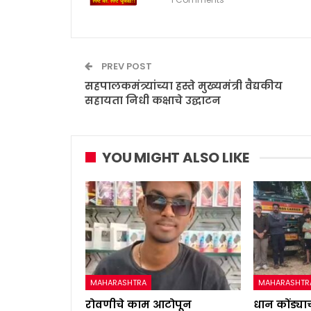
PREV POST
सहपालकमंत्र्यांच्या हस्ते मुख्यमंत्री वैद्यकीय
सहायता निधी कक्षाचे उद्घाटन
YOU MIGHT ALSO LIKE
MAHARASHTRA
MAHARASHTR
रोवणीचे काम आटोपून
धान कोंड्याच