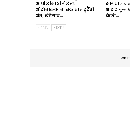
आंघोळीसाठी गेलेल्या
सागवान तस्
ऑटोचालकाचा तलावात दुर्दैवी
धाड टाकून 
अंत; खेडेगाव…
केली…
PREV
NEXT
Comme