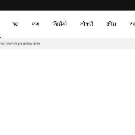
देश
जग
व्हिडीओ
नौकरी
क्रीडा
टे
 सहपालकमंत्र्यांकडून तत्काळ दखल