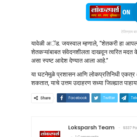
टेलिग्राम ब
यावेळी अॅड. जयस्वाल म्हणाले, “शेतकरी हा आपल्या
शेतकऱ्यांबाबत संवेदनशीलता दाखवून त्वरित मदत केल
असा स्पष्ट आदेश देण्यात आला आहे.”
या घटनेमुळे प्रशासन आणि लोकप्रतिनिधी एकत्र आ
शकतात, याचे उत्तम उदाहरण सध्या जिल्ह्यात पाहाय
Facebook
Twitter
Te
Share
Loksparsh Team
9337 Po
1 Comments