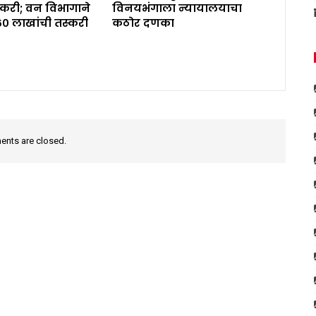
करी; वन विभागाने
विनयभंगाला न्यायालयाचा
६० लाखांची तस्करी
कठोर दणका
nts are closed.