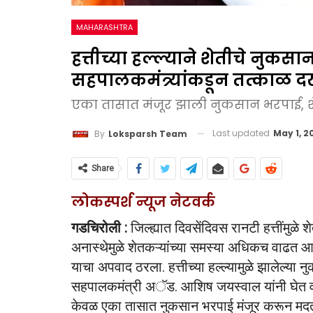
MAHARASHTRA
हत्तीच्या हल्ल्याने शेतीचे नुकसा
सहपालकमंत्र्यांकडून तत्काळ 
एका तासात मंजूर झाली नुकसान भरपाई, श
Last updated
May 1, 2
By
Loksparsh Team
Share
लोकस्पर्श न्यूज नेटवर्क
गडचिरोली :
जिल्ह्यात दिवसेंदिवस रानटी हत्तींमुळे
अनास्थेमुळे शेतकऱ्यांच्या समस्या अधिकच वाढत आह
याचा अपवाद ठरला. हत्तीच्या हल्ल्यामुळे झालेल्या 
सहपालकमंत्री अॅड. आशिष जयस्वाल यांनी घेत वन व
केवळ एका तासात नुकसान भरपाई मंजूर करून मदत