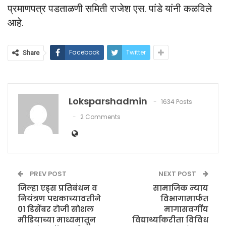
प्रमाणपत्र पडताळणी समिती राजेश एस. पांडे यांनी कळविले
आहे.
Facebook
Twitter
Share
Loksparshadmin
1634 Posts
2 Comments
PREV POST
NEXT POST
जिल्हा एड्स प्रतिबंधन व
सामाजिक न्याय
नियंत्रण पथकाच्यावतीने
विभागामार्फत
01 डिसेंबर रोजी सोशल
मागासवर्गीय
मीडियाच्या माध्यमातून
विद्यार्थ्याकरीता विविध