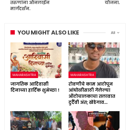
तरुणांना ऑनलाईन
योजना.
मार्गदर्शन.
YOU MIGHT ALSO LIKE
All
MAHARASHTRA
MAHARASHTRA
जागतिक आदिवासी
रोवणीचे काम आटोपून
दिनाच्या हार्दिक शुभेच्छा !
आंघोळीसाठी गेलेल्या
ऑटोचालकाचा तलावात
दुर्दैवी अंत; खेडेगाव…