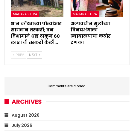
MAHARASHTRA
MAHARASHTRA
धान कोंड्याच्या पोत्यांआड
अल्पवयीन मुलीच्या
सागवान तस्करी; वन
विनयभंगाला
विभागाने धाड टाकून ६०
न्यायालयाचा कठोर
लाखांची तस्करी केली…
दणका
PREV
NEXT
Comments are closed.
ARCHIVES
August 2026
July 2026