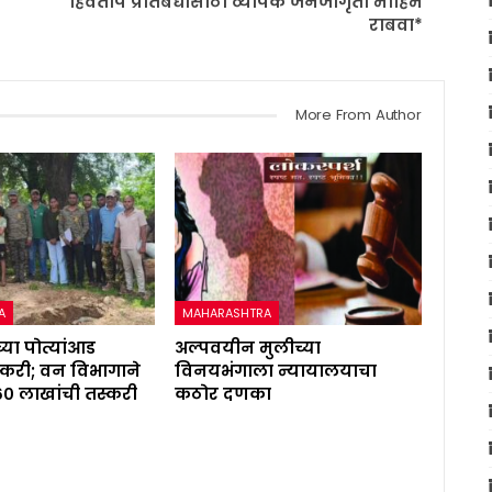
हिवताप प्रतिबंधासाठी व्यापक जनजागृती मोहिम
राबवा*
More From Author
A
MAHARASHTRA
्या पोत्यांआड
अल्पवयीन मुलीच्या
करी; वन विभागाने
विनयभंगाला न्यायालयाचा
६० लाखांची तस्करी
कठोर दणका