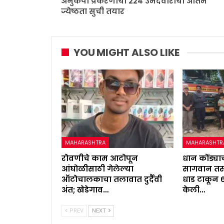
अनुकंपा प्रकरणाची 224 उमेदवारांची अंतिम
ज्येष्ठता सुची तयार
YOU MIGHT ALSO LIKE
MAHARASHTRA
MAHARASHTR
रोवणीचे काम आटोपून
धान कोंड्याच
आंघोळीसाठी गेलेल्या
सागवान तस्
ऑटोचालकाचा तलावात दुर्दैवी
धाड टाकून 
अंत; खेडेगाव…
केली…
PREV
NEXT