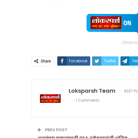
टेलिग्राम ब
Facebook
Twitter
Te
Share
Loksparsh Team
9337 Po
1 Comments
PREV POST