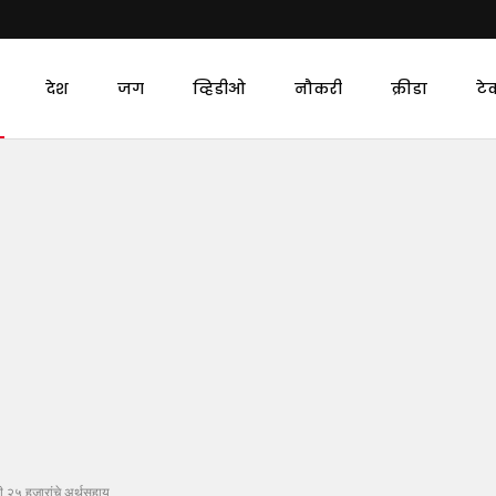
देश
जग
व्हिडीओ
नौकरी
क्रीडा
टे
ी २५ हजारांचे अर्थसहाय