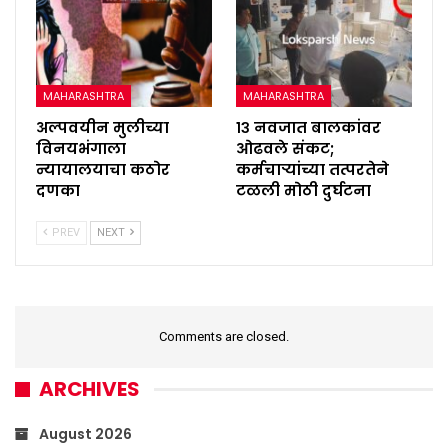
MAHARASHTRA
MAHARASHTRA
अल्पवयीन मुलीच्या
१३ नवजात बालकांवर
विनयभंगाला
ओढवले संकट;
न्यायालयाचा कठोर
कर्मचाऱ्यांच्या तत्परतेने
दणका
टळली मोठी दुर्घटना
PREV
NEXT
Comments are closed.
ARCHIVES
August 2026