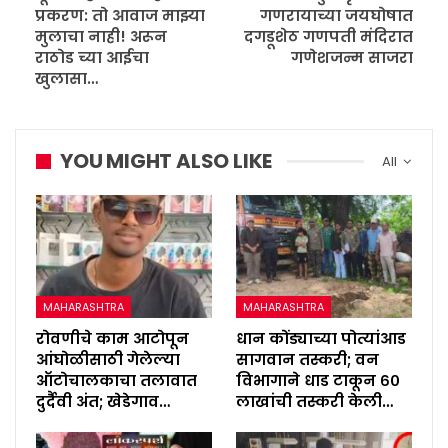
प्रकरण: तो आवाज माझ्या
गणरायाच्या जयघोषात
मुलाचा नाही! अरून
दगडूशेठ गणपती मंदिरात
राठोड च्या आईचा
गणेशजन्म साजरा
खुलासा…
YOU MIGHT ALSO LIKE
All
MAHARASHTRA
MAHARASHTRA
रोवणीचे काम आटोपून
धान कोंड्याच्या पोत्यांआड
आंघोळीसाठी गेलेल्या
सागवान तस्करी; वन
ऑटोचालकाचा तलावात
विभागाने धाड टाकून ६०
दुर्दैवी अंत; खेडेगाव…
लाखांची तस्करी केली…