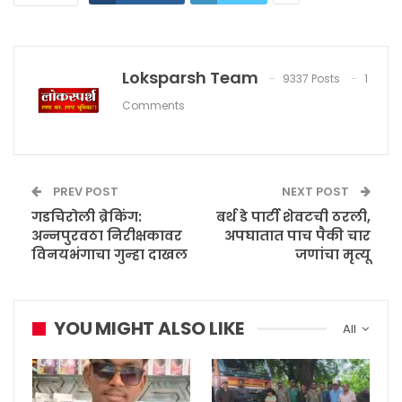
Loksparsh Team
9337 Posts
1
Comments
PREV POST
NEXT POST
गडचिरोली ब्रेकिंग:
बर्थ डे पार्टी शेवटची ठरली,
अन्नपुरवठा निरीक्षकावर
अपघातात पाच पैकी चार
विनयभंगाचा गुन्हा दाखल
जणांचा मृत्यू
YOU MIGHT ALSO LIKE
All