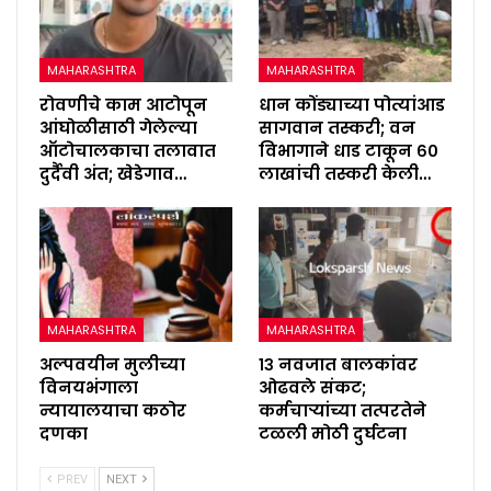
MAHARASHTRA
MAHARASHTRA
रोवणीचे काम आटोपून
धान कोंड्याच्या पोत्यांआड
आंघोळीसाठी गेलेल्या
सागवान तस्करी; वन
ऑटोचालकाचा तलावात
विभागाने धाड टाकून ६०
दुर्दैवी अंत; खेडेगाव…
लाखांची तस्करी केली…
MAHARASHTRA
MAHARASHTRA
अल्पवयीन मुलीच्या
१३ नवजात बालकांवर
विनयभंगाला
ओढवले संकट;
न्यायालयाचा कठोर
कर्मचाऱ्यांच्या तत्परतेने
दणका
टळली मोठी दुर्घटना
PREV
NEXT