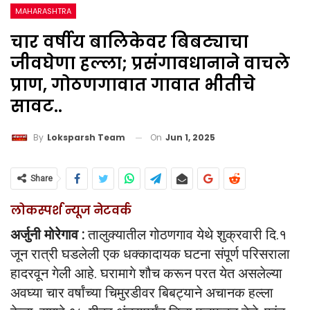
MAHARASHTRA
चार वर्षीय बालिकेवर बिबट्याचा
जीवघेणा हल्ला; प्रसंगावधानाने वाचले
प्राण, गोठणगावात गावात भीतीचे
सावट..
On
Jun 1, 2025
By
Loksparsh Team
Share
लोकस्पर्श न्यूज नेटवर्क
अर्जुनी मोरेगाव :
तालुक्यातील गोठणगाव येथे शुक्रवारी दि.१
जून रात्री घडलेली एक धक्कादायक घटना संपूर्ण परिसराला
हादरवून गेली आहे. घरामागे शौच करून परत येत असलेल्या
अवघ्या चार वर्षांच्या चिमुरडीवर बिबट्याने अचानक हल्ला