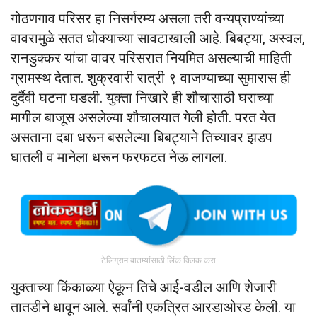
गोठणगाव परिसर हा निसर्गरम्य असला तरी वन्यप्राण्यांच्या
वावरामुळे सतत धोक्याच्या सावटाखाली आहे. बिबट्या, अस्वल,
रानडुक्कर यांचा वावर परिसरात नियमित असल्याची माहिती
ग्रामस्थ देतात. शुक्रवारी रात्री ९ वाजण्याच्या सुमारास ही
दुर्दैवी घटना घडली. युक्ता निखारे ही शौचासाठी घराच्या
मागील बाजूस असलेल्या शौचालयात गेली होती. परत येत
असताना दबा धरून बसलेल्या बिबट्याने तिच्यावर झडप
घातली व मानेला धरून फरफटत नेऊ लागला.
टेलिग्राम बातम्यांसाठी लिंक क्लिक करा
युक्ताच्या किंकाळ्या ऐकून तिचे आई-वडील आणि शेजारी
तातडीने धावून आले. सर्वांनी एकत्रित आरडाओरड केली. या