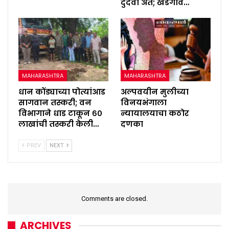
दुर्दैवी अंत; खेडेगाव…
MAHARASHTRA
MAHARASHTRA
धान कोंड्याच्या पोत्यांआड
अल्पवयीन मुलीच्या
सागवान तस्करी; वन
विनयभंगाला
विभागाने धाड टाकून ६०
न्यायालयाचा कठोर
लाखांची तस्करी केली…
दणका
PREV
NEXT
Comments are closed.
ARCHIVES