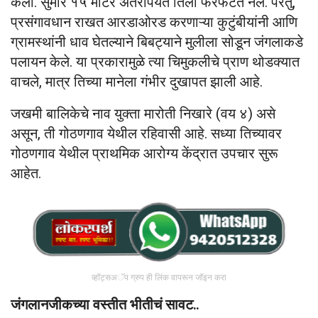
केला. सुमारे १५ मीटर अंतरापर्यंत तिला फरफटत नेले. परंतु,
प्रसंगावधान राखत आरडाओरड करणाऱ्या कुटुंबीयांनी आणि
ग्रामस्थांनी धाव घेतल्याने बिबट्याने मुलीला सोडून जंगलाकडे
पलायन केले. या प्रकारामुळे त्या चिमुकलीचे प्राण थोडक्यात
वाचले, मात्र तिच्या मानेला गंभीर दुखापत झाली आहे.
जखमी बालिकेचे नाव युक्ता मारोती निखारे (वय ४) असे
असून, ती गोठणगाव येथील रहिवासी आहे. सध्या तिच्यावर
गोठणगाव येथील प्राथमिक आरोग्य केंद्रात उपचार सुरू
आहेत.
व्हॉट्सअॅप ग्रुप ही लिंक वापरून जॉइन करा
जंगलानजीकच्या वस्तीत भीतीचं सावट..