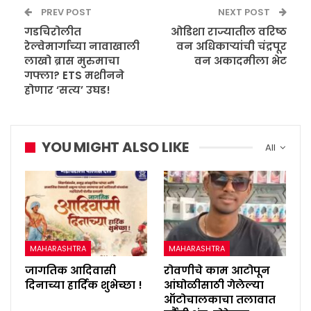
PREV POST
NEXT POST
गडचिरोलीत
ओडिशा राज्यातील वरिष्ठ
रेल्वेमार्गाच्या नावाखाली
वन अधिकाऱ्यांची चंद्रपूर
लाखो ब्रास मुरुमाचा
वन अकादमीला भेट
गफ्ला? ETS मशीनने
होणार ‘सत्य’ उघड!
YOU MIGHT ALSO LIKE
All
MAHARASHTRA
MAHARASHTRA
जागतिक आदिवासी
रोवणीचे काम आटोपून
दिनाच्या हार्दिक शुभेच्छा !
आंघोळीसाठी गेलेल्या
ऑटोचालकाचा तलावात