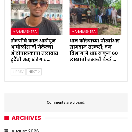
MAHARASHTRA
MAHARASHTRA
रोवणीचे काम आटोपून
धान कोंड्याच्या पोत्यांआड
आंघोळीसाठी गेलेल्या
सागवान तस्करी; वन
ऑटोचालकाचा तलावात
विभागाने धाड टाकून ६०
दुर्दैवी अंत; खेडेगाव…
लाखांची तस्करी केली…
PREV
NEXT
Comments are closed.
ARCHIVES
August 2026