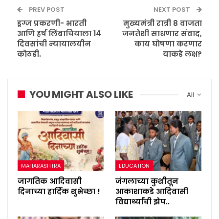
PREV POST
NEXT POST
ड्रग्ज प्रकरणी- भारती
मुख्यमंत्री रात्री 8 वाजता
आणि हर्ष लिंबाचियाला 14
जनतेशी साधणार संवाद,
दिवसांची न्यायालयीन
काय घोषणा करणार
कोठडी.
याकडे लक्ष?
YOU MIGHT ALSO LIKE
All
MAHARASHTRA
EDUCATION
जागतिक आदिवासी
जंगलाच्या कुशीतून
दिनाच्या हार्दिक शुभेच्छा !
आकाशाकडे आदिवासी
विद्यार्थ्यांची झेप..