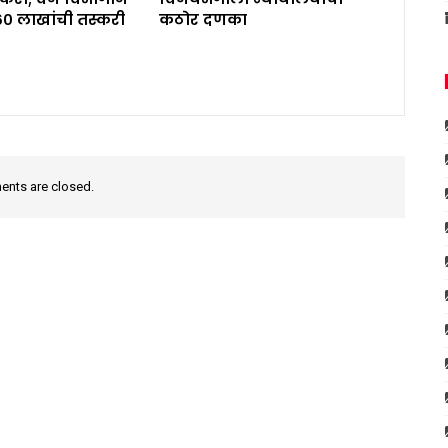
६० लाखांची तस्करी
कठोर दणका
nts are closed.