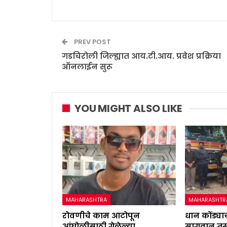
PREV POST
गडचिरोली जिल्ह्यात आय.टी.आय. प्रवेश प्रक्रिया
ऑनलाईन सुरू
YOU MIGHT ALSO LIKE
MAHARASHTRA
MAHARASHTR
रोवणीचे काम आटोपून
धान कोंड्याच
आंघोळीसाठी गेलेल्या
सागवान तस्