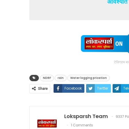
अविश्यांत
टेलिग्राम ब
NDRF
rain
Water logging prication
Facebook
Twitter
Te
Share
Loksparsh Team
9337 Po
1 Comments