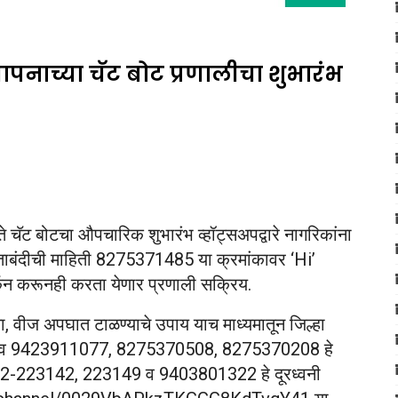
ापनाच्या चॅट बोट प्रणालीचा शुभारंभ
्ते चॅट बोटचा औपचारिक शुभारंभ व्हॉट्सअपद्वारे नागरिकांना
 रस्ताबंदीची माहिती 8275371485 या क्रमांकावर ‘Hi’
कॅन करूनही करता येणार प्रणाली सक्रिय.
चना, वीज अपघात टाळण्याचे उपाय याच माध्यमातून जिल्हा
35 व 9423911077, 8275370508, 8275370208 हे
7132-223142, 223149 व 9403801322 हे दूरध्वनी