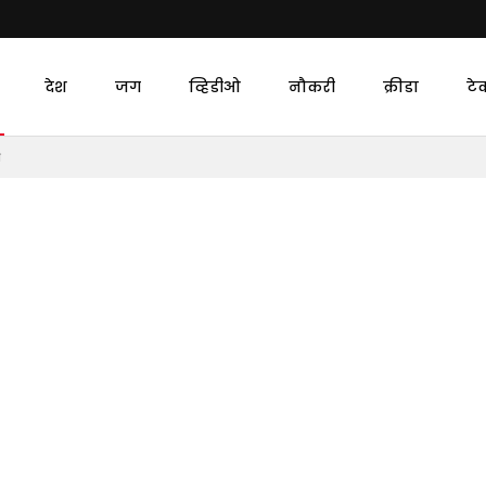
देश
जग
व्हिडीओ
नौकरी
क्रीडा
टे
भ