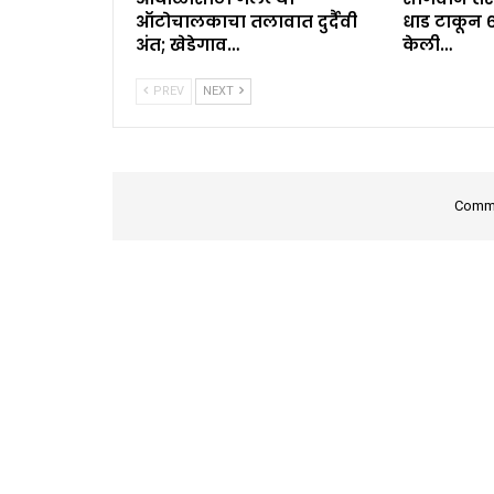
ऑटोचालकाचा तलावात दुर्दैवी
धाड टाकून 
अंत; खेडेगाव…
केली…
PREV
NEXT
Comme