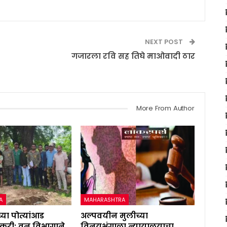
NEXT POST
गजारला रवि सह तिघे माओवादी ठार
More From Author
A
MAHARASHTRA
्या पोत्यांआड
अल्पवयीन मुलीच्या
करी; वन विभागाने
विनयभंगाला न्यायालयाचा