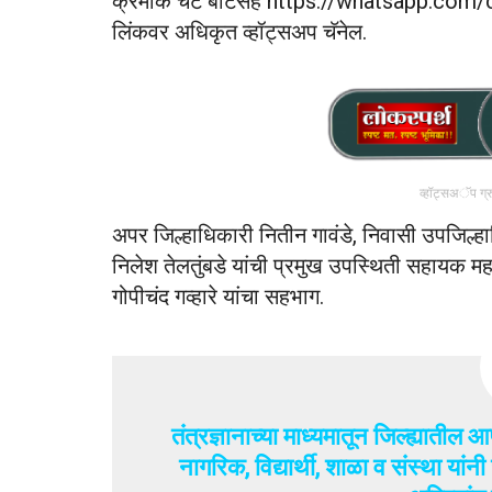
क्रमांक चॅट बोटसह https://whatsapp.
लिंकवर अधिकृत व्हॉट्सअप चॅनेल.
व्हॉट्सअॅप ग्
अपर जिल्हाधिकारी नितीन गावंडे, निवासी उपजिल्हाध
निलेश तेलतुंबडे यांची प्रमुख उपस्थिती सहायक म
गोपीचंद गव्हारे यांचा सहभाग.
तंत्रज्ञानाच्या माध्यमातून जिल्ह्यातील
नागरिक, विद्यार्थी, शाळा व संस्था यां