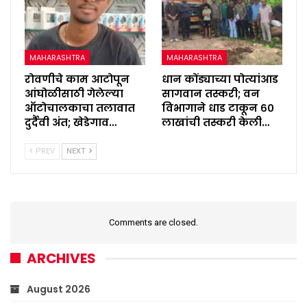
MAHARASHTRA
MAHARASHTRA
रोवणीचे काम आटोपून
धान कोंड्याच्या पोत्यांआड
आंघोळीसाठी गेलेल्या
सागवान तस्करी; वन
ऑटोचालकाचा तलावात
विभागाने धाड टाकून ६०
दुर्दैवी अंत; खेडेगाव…
लाखांची तस्करी केली…
PREV
NEXT
Comments are closed.
ARCHIVES
August 2026