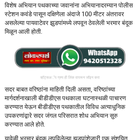
विशेष अभियान पथकाच्या जवानांना अभियानादरम्यान पोलीस
स्टेशन कवंडे पासून दक्षिणेला अंदाजे 100 मीटर अंतरावर
असलेल्या पायवाटेवर झुडपांमध्ये लपवून ठेवलेली भरमार बंदूक
मिळून आली होती.
व्हॉट्सअॅप ग्रुप ही लिंक वापरून जॉइन करा
सदर बाबत वरिष्ठांना माहिती दिली असता, वरिष्ठांच्या
मार्गदर्शनाखाली बीडीडीएस पथकाला घटनास्थळी पाचारण
करण्यात येऊन बीडीडीएस पथकातील विविध अत्याधुनिक
उपकरणांद्वारे सदर जंगल परिसरात शोध अभियान सुरु
करण्यात आले होते.
यावेळी भरमार बंदूक लपविलेल्या झुडपांशेजारी एक संशयित