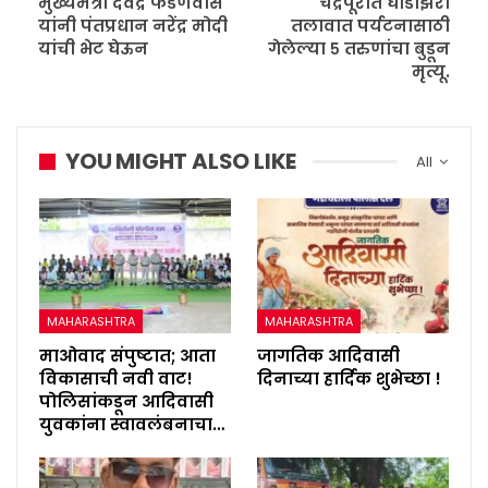
मुख्यमंत्री देवेंद्र फडणवीस
चंद्रपूरात घोडाझरी
यांनी पंतप्रधान नरेंद्र मोदी
तलावात पर्यटनासाठी
यांची भेट घेऊन
गेलेल्या ५ तरुणांचा बुडून
मृत्यू.
YOU MIGHT ALSO LIKE
All
MAHARASHTRA
MAHARASHTRA
माओवाद संपुष्टात; आता
जागतिक आदिवासी
विकासाची नवी वाट!
दिनाच्या हार्दिक शुभेच्छा !
पोलिसांकडून आदिवासी
युवकांना स्वावलंबनाचा…