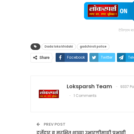
टेलिग्राम ब
Dada loka khidaki
gadchiroli police
Facebook
Twitter
Te
Share
Loksparsh Team
9337 Po
1 Comments
PREV POST
दर्जेदार व सुरक्षित शाळा उभारणीसाठी प्रभावी