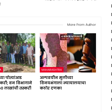
ा
More From Author
A
MAHARASHTRA
्या पोत्यांआड
अल्पवयीन मुलीच्या
करी; वन विभागाने
विनयभंगाला न्यायालयाचा
६० लाखांची तस्करी
कठोर दणका