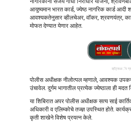
नागरिकांना संजय गांधी निराधार योजना, श्रावणबाळ 
आयुष्यमान भारत कार्ड, ज्येष्ठ नागरिक कार्ड आद
आवश्यकतेनुसार व्हीलचेअर, वॉकर, श्रवणयंत्र, 
मोफत देण्यात येणार आहेत.
व्हॉट्सअॅप ग्
पोलीस अधीक्षक नीलोत्पल म्हणाले, आवश्यक उपकरणे
उंचावेल. दुर्गम भागातील प्रत्येक ज्येष्ठाला ही मद
या शिबिरात अपर पोलीस अधीक्षक सत्य साई कार्त
अधिकारी व एलिम्कोचे तज्ज्ञ उपस्थित होते. कार्
कृती शाखेने विशेष प्रयत्न केले.