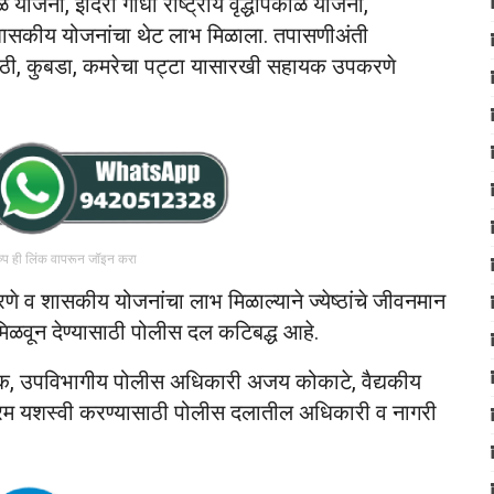
योजना, इंदिरा गांधी राष्ट्रीय वृद्धापकाळ योजना,
ी शासकीय योजनांचा थेट लाभ मिळाला. तपासणीअंती
काठी, कुबडा, कमरेचा पट्टा यासारखी सहायक उपकरणे
रुप ही लिंक वापरून जॉइन करा
 व शासकीय योजनांचा लाभ मिळाल्याने ज्येष्ठांचे जीवनमान
त मिळवून देण्यासाठी पोलीस दल कटिबद्ध आहे.
िक, उपविभागीय पोलीस अधिकारी अजय कोकाटे, वैद्यकीय
यक्रम यशस्वी करण्यासाठी पोलीस दलातील अधिकारी व नागरी