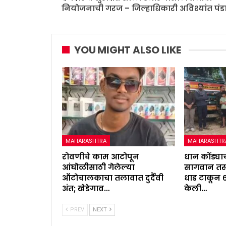
नियोजनाची गरज – जिल्हाधिकारी अविश्यांत पंड
YOU MIGHT ALSO LIKE
MAHARASHTRA
MAHARASHTR
रोवणीचे काम आटोपून
धान कोंड्याच
आंघोळीसाठी गेलेल्या
सागवान तस्
ऑटोचालकाचा तलावात दुर्दैवी
धाड टाकून 
अंत; खेडेगाव…
केली…
PREV
NEXT