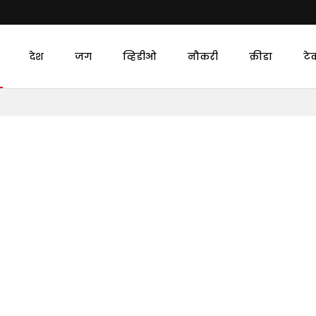
देश
जग
व्हिडीओ
नौकरी
क्रीडा
टे