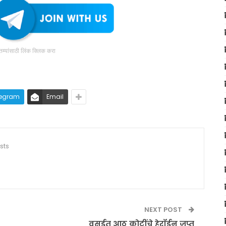
ातम्यांसाठी लिंक क्लिक करा
legram
Email
sts
NEXT POST
वसईत आठ कोटींचे हेरॉईन जप्त