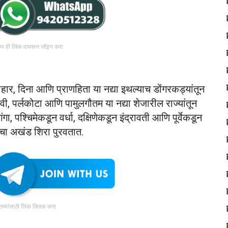
रुप ही लिंक वापरून जॉइन करा
हार, दिना आणि प्राणहिता या नद्या इथल्याच डोंगरकड्यांतून
ाढवी, पर्लकोटा आणि पामुलगौतम या नद्या शेजारील राज्यांतून
ंगा, पश्चिमेकडून वर्धा, दक्षिणेकडून इंद्रावती आणि पूर्वेकडून
ाचा अखंड शिरा पुरवतात.
ातम्यांसाठी लिंक क्लिक करा