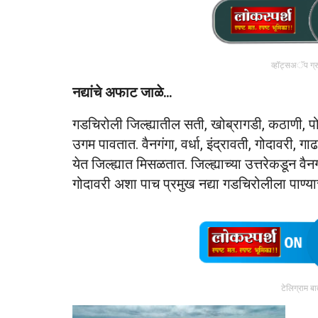
व्हॉट्सअॅप ग्
नद्यांचे अफाट जाळे…
गडचिरोली जिल्ह्यातील सती, खोब्रागडी, कठाणी, पो
उगम पावतात. वैनगंगा, वर्धा, इंद्रावती, गोदावरी, ग
येत जिल्ह्यात मिसळतात. जिल्ह्याच्या उत्तरेकडून वैनग
गोदावरी अशा पाच प्रमुख नद्या गडचिरोलीला पाण्य
टेलिग्राम ब