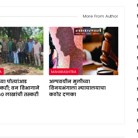
More From Author
A
MAHARASHTRA
्या पोत्यांआड
अल्पवयीन मुलीच्या
करी; वन विभागाने
विनयभंगाला न्यायालयाचा
६० लाखांची तस्करी
कठोर दणका