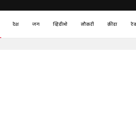
देश
जग
व्हिडीओ
नौकरी
क्रीडा
टे