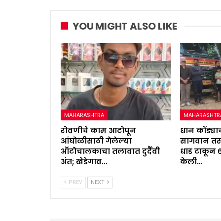
YOU MIGHT ALSO LIKE
MAHARASHTRA
MAHARASHTR
रोवणीचे काम आटोपून
धान कोंड्याच
आंघोळीसाठी गेलेल्या
सागवान तस्
ऑटोचालकाचा तलावात दुर्दैवी
धाड टाकून 
अंत; खेडेगाव…
केली…
PREV
NEXT