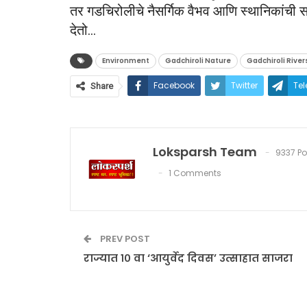
तर गडचिरोलीचे नैसर्गिक वैभव आणि स्थानिकांची 
देतो…
Environment
Gadchiroli Nature
Gadchiroli River
Facebook
Twitter
Te
Share
Loksparsh Team
9337 Po
1 Comments
PREV POST
राज्यात १० वा ‘आयुर्वेद दिवस’ उत्साहात साजरा