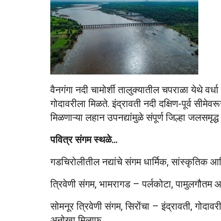
वैनगंगा नदी चामोर्शी तालुक्यातील चपराळा येथे वर्
गोदावरीला मिळते. इंद्रावती नदी दक्षिण-पूर्व सीमेव
मिळणाऱ्या लहान उपनद्यांमुळे संपूर्ण जिल्हा जलसमृद्ध
पवित्र संगम स्थळे…
गडचिरोलीतील नद्यांचे संगम धार्मिक, सांस्कृतिक आणि
त्रिवेणी संगम, भामरागड – पर्लकोटा, पामुलगौतम आणि
सोमनूर त्रिवेणी संगम, सिरोंचा – इंद्रावती, गोदाव
अनोखा मिलाफ.