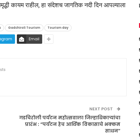
समृद्धी कायम राहील, हा संदेशच जागतिक नदी दिन आपल्याला
s
Gadchiroli Tourism
Tourism day
legram
Email
sts
NEXT POST
गडचिरोली पर्यटन महोत्सवाला जिल्हाधिकाऱ्यांचा
प्रारंभ : “पर्यटन हेच आर्थिक विकासाचे भक्कम
साधन”