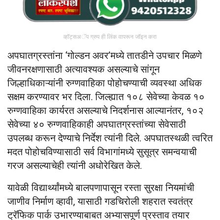
व्हॉट्सअॅप ग्रुप ही लिंक वापरून जॉइन करा
अपघातग्रस्तांना ‘गोल्डन अवर’मध्ये तातडीने उपचार मिळणे
जीवनरक्षणासाठी अत्यावश्यक असल्याचे सांगून
जिल्हाधिकाऱ्यांनी रुग्णवाहिका पोहोचण्याची व्यवस्था अधिक
सक्षम करण्यावर भर दिला. जिल्ह्यात १०८ सेवेच्या केवळ १०
रुग्णवाहिका कार्यरत असल्याचे निदर्शनास आल्यानंतर, १०२
सेवेच्या ४० रुग्णवाहिकाही अपघातग्रस्तांच्या सेवेसाठी
उपलब्ध करून देण्याचे निर्देश त्यांनी दिले. अपघातस्थळी त्वरित
मदत पोहोचविण्यासाठी सर्व विभागांमध्ये सुसूत्र समन्वयाची
गरज असल्याचेही त्यांनी अधोरेखित केले.
यावेळी विद्यार्थ्यांमध्ये बालपणापासून रस्ता सुरक्षा नियमांची
जाणीव निर्माण व्हावी, यासाठी गडचिरोली शहरात स्वतंत्र
ट्रॅफिक पार्क उभारण्याबाबत अभ्यासपूर्ण प्रस्ताव तयार