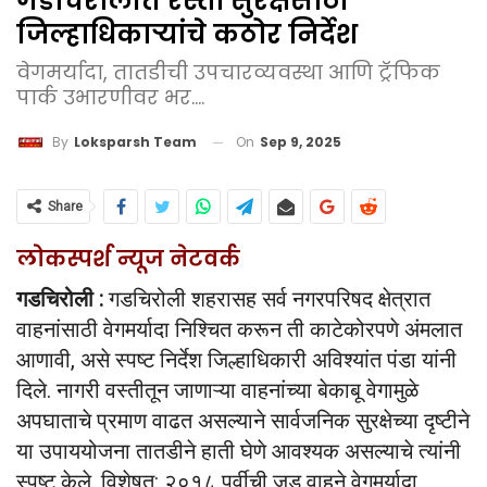
गडचिरोलीत रस्ता सुरक्षेसाठी
जिल्हाधिकाऱ्यांचे कठोर निर्देश
वेगमर्यादा, तातडीची उपचारव्यवस्था आणि ट्रॅफिक
पार्क उभारणीवर भर....
On
Sep 9, 2025
By
Loksparsh Team
Share
लोकस्पर्श न्यूज नेटवर्क
गडचिरोली :
गडचिरोली शहरासह सर्व नगरपरिषद क्षेत्रात
वाहनांसाठी वेगमर्यादा निश्चित करून ती काटेकोरपणे अंमलात
आणावी, असे स्पष्ट निर्देश जिल्हाधिकारी अविश्यांत पंडा यांनी
दिले. नागरी वस्तीतून जाणाऱ्या वाहनांच्या बेकाबू वेगामुळे
अपघाताचे प्रमाण वाढत असल्याने सार्वजनिक सुरक्षेच्या दृष्टीने
या उपाययोजना तातडीने हाती घेणे आवश्यक असल्याचे त्यांनी
स्पष्ट केले. विशेषत: २०१८ पूर्वीची जड वाहने वेगमर्यादा