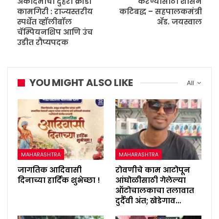
अकादमीची दुहेरी क्रीडा
करण्यासाठी शासन
कामगिरी : राज्यस्तरीय
कटिबद्ध – सहपालकमंत्री
स्पर्धेत व्हॉलीबॉल
ॲड. जयस्वाल
चॅम्पियनशिप आणि उंच
उडीत रौप्यपदक
YOU MIGHT ALSO LIKE
All
MAHARASHTRA
MAHARASHTRA
जागतिक आदिवासी
रोवणीचे काम आटोपून
दिनाच्या हार्दिक शुभेच्छा !
आंघोळीसाठी गेलेल्या
ऑटोचालकाचा तलावात
दुर्दैवी अंत; खेडेगाव…