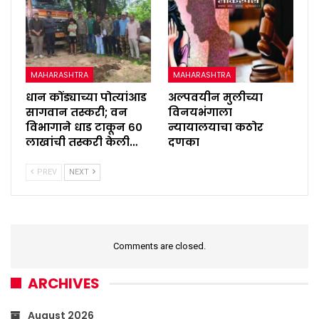
MAHARASHTRA
MAHARASHTRA
धान कोंड्याच्या पोत्यांआड
अल्पवयीन मुलीच्या
सागवान तस्करी; वन
विनयभंगाला
विभागाने धाड टाकून ६०
न्यायालयाचा कठोर
लाखांची तस्करी केली…
दणका
PREV
NEXT
Comments are closed.
ARCHIVES
August 2026