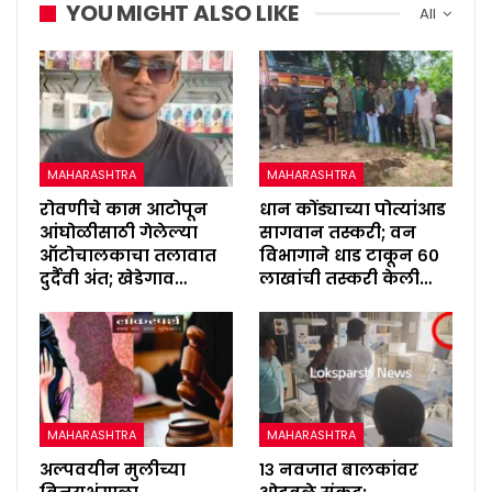
YOU MIGHT ALSO LIKE
All
MAHARASHTRA
MAHARASHTRA
रोवणीचे काम आटोपून
धान कोंड्याच्या पोत्यांआड
आंघोळीसाठी गेलेल्या
सागवान तस्करी; वन
ऑटोचालकाचा तलावात
विभागाने धाड टाकून ६०
दुर्दैवी अंत; खेडेगाव…
लाखांची तस्करी केली…
MAHARASHTRA
MAHARASHTRA
अल्पवयीन मुलीच्या
१३ नवजात बालकांवर