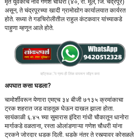
मृत युवकाचे नाव गणेश चौधरी (४०, रा. मूल, जि. चंद्रपूर)
असून, ते चंद्रपूरच्या खादी ग्रामोद्योग कार्यालयात कार्यरत
होते. सध्या ते गडचिरोलीतील राहुल कंटकवार यांच्याकडे
पाहुणा म्हणून आले होते.
व्हॉट्सअॅप ग्रुप ही लिंक वापरून जॉइन करा
अपघात कसा घडला?
चामोर्शीवरून येणारा एमएच ३४ बीजी ७१३५ क्रमांकाचा
ट्रक शहरात जड वाहतूक घेऊन दाखल झाला होता.
सायंकाळी ६.४५ च्या सुमारास इंदिरा गांधी चौकातून धानोरा
मार्गाकडे वळताना, रस्ता ओलांडणाऱ्या गणेश चौधरी यांना
ट्रकने जोरदार धडक दिली. धडके नंतर ते रस्त्यावर कोसळले