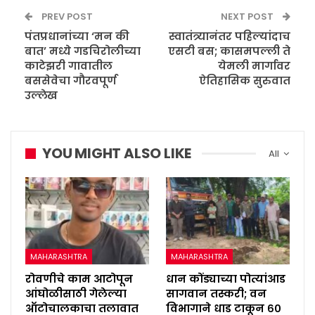
PREV POST
NEXT POST
पंतप्रधानांच्या ‘मन की
स्वातंत्र्यानंतर पहिल्यांदाच
बात’ मध्ये गडचिरोलीच्या
एसटी बस; कासमपल्ली ते
काटेझरी गावातील
येमली मार्गावर
बससेवेचा गौरवपूर्ण
ऐतिहासिक सुरुवात
उल्लेख
YOU MIGHT ALSO LIKE
All
MAHARASHTRA
MAHARASHTRA
रोवणीचे काम आटोपून
धान कोंड्याच्या पोत्यांआड
आंघोळीसाठी गेलेल्या
सागवान तस्करी; वन
ऑटोचालकाचा तलावात
विभागाने धाड टाकून ६०