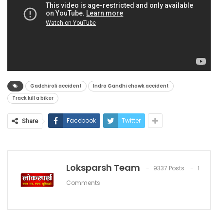
Gadchiroli accident
Indra Gandhi chowk accident
Track kill a biker
Facebook
Twitter
Share
Loksparsh Team
9337 Posts
1
Comments