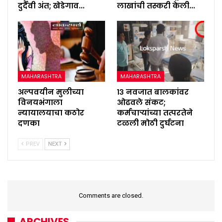
दुर्दैवी अंत; खेडेगाव…
लाखांची तस्करी केली…
MAHARASHTRA
MAHARASHTRA
अल्पवयीन मुलीच्या
१३ नवजात बालकांवर
विनयभंगाला
ओढवले संकट;
न्यायालयाचा कठोर
कर्मचाऱ्यांच्या तत्परतेने
दणका
टळली मोठी दुर्घटना
PREV
NEXT
Comments are closed.
ARCHIVES