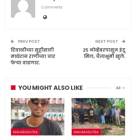
Comments
PREV POST
NEXT POST
दिवाळीच्या सुट्टीसाठी
२५ नोव्हेंबरपासून इंदू
माथेरान राणीच्या चार
मिल, चैत्यभूमी खुले.
फेर्‍या वाढणार.
YOU MIGHT ALSO LIKE
All
MAHARASHTRA
MAHARASHTRA