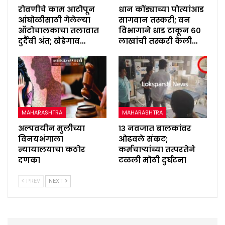
रोवणीचे काम आटोपून
धान कोंड्याच्या पोत्यांआड
आंघोळीसाठी गेलेल्या
सागवान तस्करी; वन
ऑटोचालकाचा तलावात
विभागाने धाड टाकून ६०
दुर्दैवी अंत; खेडेगाव…
लाखांची तस्करी केली…
MAHARASHTRA
MAHARASHTRA
अल्पवयीन मुलीच्या
१३ नवजात बालकांवर
विनयभंगाला
ओढवले संकट;
न्यायालयाचा कठोर
कर्मचाऱ्यांच्या तत्परतेने
दणका
टळली मोठी दुर्घटना
PREV
NEXT