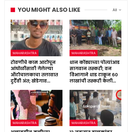
YOU MIGHT ALSO LIKE
All
MAHARASHTRA
MAHARASHTRA
रोवणीचे काम आटोपून
धान कोंड्याच्या पोत्यांआड
आंघोळीसाठी गेलेल्या
सागवान तस्करी; वन
ऑटोचालकाचा तलावात
विभागाने धाड टाकून ६०
दुर्दैवी अंत; खेडेगाव…
लाखांची तस्करी केली…
MAHARASHTRA
MAHARASHTRA