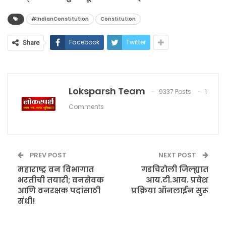
#IndianConstitution
Constitution
Facebook
Twitter
Share
Loksparsh Team
9337 Posts
1
Comments
PREV POST
NEXT POST
महाराष्ट्र वन विभागात
गडचिरोली जिल्ह्यात
भरतीची तयारी; वनसेवक
आय.टी.आय. प्रवेश
आणि वनरक्षक पदांसाठी
प्रक्रिया ऑनलाईन सुरू
संधी!