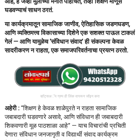
आहे, हे जेव्हा मुलांच्या मनात पोहोचतं, तेव्हा शिक्षण माणूस
घडवण्याचं साधन ठरतं.
या कार्यक्रमातून सामाजिक जाणीव, ऐतिहासिक जडणघडण,
आणि व्यक्तिमत्त्व विकासाच्या दिशेने एक सशक्त पाऊल टाकलं
गेलं — आणि यामुळेच ‘संविधान संवाद’ ही संकल्पना केवळ
सादरीकरण न राहता, एक समाजपरिवर्तनाचा प्रयत्न ठरतो.
व्हॉट्सअॅप ग्रुप ही लिंक वापरून जॉइन करा
अहेरी :
“शिक्षण हे केवळ शाळेपुरते न राहता सामाजिक
जबाबदारी घडवणारे असावे, आणि संविधान ही जबाबदारी
शिकवणारी मूळ पाठशाळा आहे” — याच विचारांची प्रचिती
देणारा संविधान जनजागृती व विद्यार्थी संवाद कार्यक्रम