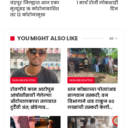
चंद्रपूर जिल्ह्यात आज एका
1 मार्च रोजी लोकशाही
मृत्यूसह 16 कोरोनाबाधित
दिन
तर 12 कोरोनामुक्त
YOU MIGHT ALSO LIKE
All
MAHARASHTRA
MAHARASHTRA
रोवणीचे काम आटोपून
धान कोंड्याच्या पोत्यांआड
आंघोळीसाठी गेलेल्या
सागवान तस्करी; वन
ऑटोचालकाचा तलावात
विभागाने धाड टाकून ६०
दुर्दैवी अंत; खेडेगाव…
लाखांची तस्करी केली…