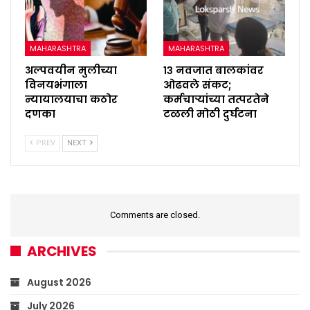
MAHARASHTRA
MAHARASHTRA
अल्पवयीन मुलीच्या
१३ नवजात बालकांवर
विनयभंगाला
ओढवले संकट;
न्यायालयाचा कठोर
कर्मचाऱ्यांच्या तत्परतेने
दणका
टळली मोठी दुर्घटना
PREV
NEXT
Comments are closed.
ARCHIVES
August 2026
July 2026