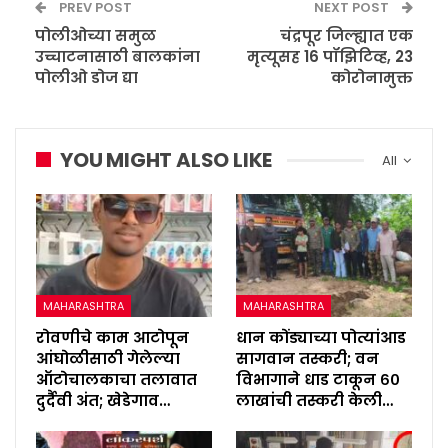
PREV POST
NEXT POST
पोलीओच्या समुळ
चंद्रपूर जिल्ह्यात एक
उच्चाटनासाठी बालकांना
मृत्यूसह 16 पॉझिटिव्ह, 23
पोलीओ डोज द्या
कोरोनामुक्त
YOU MIGHT ALSO LIKE
All
MAHARASHTRA
MAHARASHTRA
रोवणीचे काम आटोपून
धान कोंड्याच्या पोत्यांआड
आंघोळीसाठी गेलेल्या
सागवान तस्करी; वन
ऑटोचालकाचा तलावात
विभागाने धाड टाकून ६०
दुर्दैवी अंत; खेडेगाव…
लाखांची तस्करी केली…