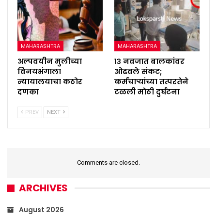
MAHARASHTRA
MAHARASHTRA
अल्पवयीन मुलीच्या
१३ नवजात बालकांवर
विनयभंगाला
ओढवले संकट;
न्यायालयाचा कठोर
कर्मचाऱ्यांच्या तत्परतेने
दणका
टळली मोठी दुर्घटना
PREV
NEXT
Comments are closed.
ARCHIVES
August 2026