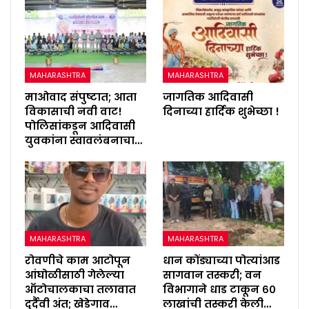
MAHARASHTRA
MAHARASHTRA
माओवाद संपुष्टात; आता
जागतिक आदिवासी
विकासाची नवी वाट!
दिनाच्या हार्दिक शुभेच्छा !
पोलिसांकडून आदिवासी
युवकांना स्वावलंबनाचा…
MAHARASHTRA
MAHARASHTRA
रोवणीचे काम आटोपून
धान कोंड्याच्या पोत्यांआड
आंघोळीसाठी गेलेल्या
सागवान तस्करी; वन
ऑटोचालकाचा तलावात
विभागाने धाड टाकून ६०
दुर्दैवी अंत; खेडेगाव…
लाखांची तस्करी केली…