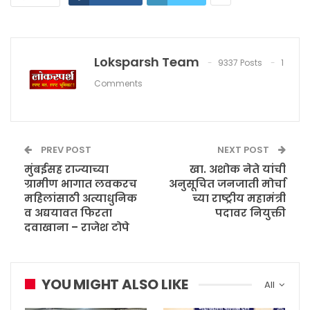
Loksparsh Team
9337 Posts
1
Comments
PREV POST
NEXT POST
मुंबईसह राज्याच्या
खा. अशोक नेते यांची
ग्रामीण भागात लवकरच
अनुसूचित जनजाती मोर्चा
महिलांसाठी अत्याधुनिक
च्या राष्ट्रीय महामंत्री
व अद्ययावत फिरता
पदावर नियुक्ती
दवाखाना – राजेश टोपे
YOU MIGHT ALSO LIKE
All