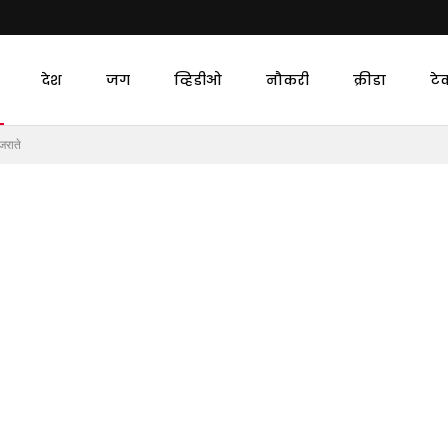
देश
जग
व्हिडीओ
नौकरी
क्रीडा
टे
जराते