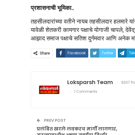
प्रशासनाची भूमिका..
तहसीलदारांच्या वतीने नायब तहसीलदार हलमारे यां
यावेळी शेतकरी कामगार पक्षाचे योगाजी चापले, देवें
आझाद समाज पक्षाचे सतिश दुर्गमवार आणि अनेक महिल
Facebook
Twitter
Te
Share
Loksparsh Team
9337 Po
1 Comments
PREV POST
प्रलंबित खटले लवकरच मार्गी लागणार,