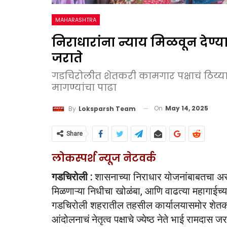
MAHARASHTRA
निराधारांना न्याय मिळवून देण्
जराते
गडचिरोलीत शेतकरी कामगार पक्षाचं ठिय्
मागण्यांचा पाढा
On
May 14, 2025
By
Loksparsh Team
Share
लोकस्पर्श न्यूज नेटवर्क
गडचिरोली :
शासनाच्या निराधार योजनांबाबतचा असं
मिळणाऱ्या निधीचा खोळंबा, आणि वाढत्या महागाईच्य
गडचिरोली शहरातील तहसील कार्यालयासमोर शेतकरी
आंदोलनाचं नेतृत्व पक्षाचे ज्येष्ठ नेते भाई रामदास जरा