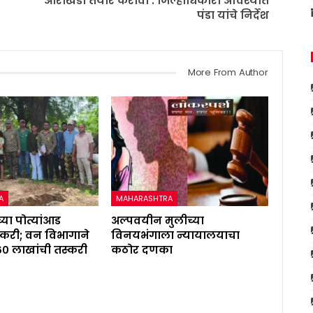
आराखडा तयार करावा : जिल्हाधिकारी अविश्यांत
पंडा यांचे निर्देश
More From Author
A
MAHARASHTRA
्या पोत्यांआड
अल्पवयीन मुलीच्या
करी; वन विभागाने
विनयभंगाला न्यायालयाचा
६० लाखांची तस्करी
कठोर दणका