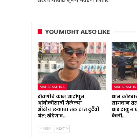
सरन्यायाधीश भूषण गवईंचा निर्धार
YOU MIGHT ALSO LIKE
MAHARASHTRA
MAHARASHTR
रोवणीचे काम आटोपून
धान कोंड्याच
आंघोळीसाठी गेलेल्या
सागवान तस्
ऑटोचालकाचा तलावात दुर्दैवी
धाड टाकून 
अंत; खेडेगाव…
केली…
PREV
NEXT