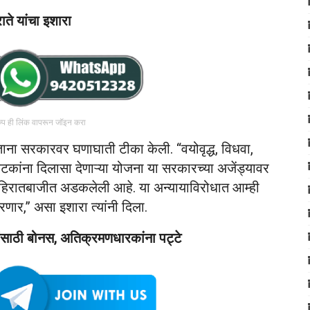
ते यांचा इशारा
रुप ही लिंक वापरून जॉइन करा
ाना सरकारवर घणाघाती टीका केली. “वयोवृद्ध, विधवा,
घटकांना दिलासा देणाऱ्या योजना या सरकारच्या अजेंड्यावर
िरातबाजीत अडकलेली आहे. या अन्यायाविरोधात आम्ही
ार,” असा इशारा त्यांनी दिला.
ांसाठी बोनस, अतिक्रमणधारकांना पट्टे