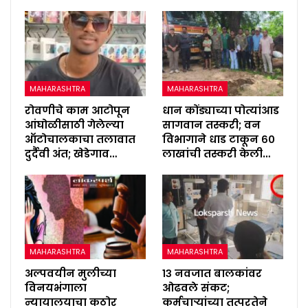
MAHARASHTRA
MAHARASHTRA
रोवणीचे काम आटोपून
धान कोंड्याच्या पोत्यांआड
आंघोळीसाठी गेलेल्या
सागवान तस्करी; वन
ऑटोचालकाचा तलावात
विभागाने धाड टाकून ६०
दुर्दैवी अंत; खेडेगाव…
लाखांची तस्करी केली…
MAHARASHTRA
MAHARASHTRA
अल्पवयीन मुलीच्या
१३ नवजात बालकांवर
विनयभंगाला
ओढवले संकट;
न्यायालयाचा कठोर
कर्मचाऱ्यांच्या तत्परतेने