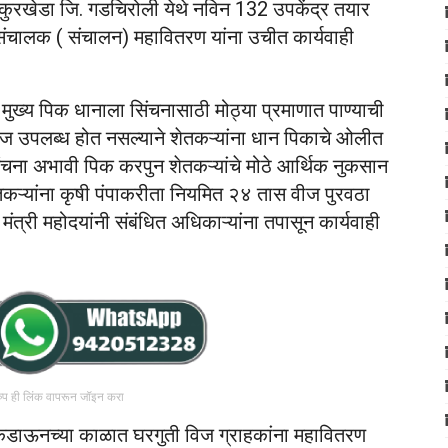
 कुरखेडा जि. गडचिरोली येथे नविन 132 उपकेंद्र तयार
ी संचालक ( संचालन) महावितरण यांना उचीत कार्यवाही
 मुख्य पिक धानाला सिंचनासाठी मोठ्या प्रमाणात पाण्याची
िज उपलब्ध होत नसल्याने शेतकऱ्यांना धान पिकाचे ओलीत
चना अभावी पिक करपुन शेतकऱ्यांचे मोठे आर्थिक नुकसान
ेतकऱ्यांना कृषी पंपाकरीता नियमित २४ तास वीज पुरवठा
मंत्री महोदयांनी संबंधित अधिकाऱ्यांना तपासून कार्यवाही
रुप ही लिंक वापरून जॉइन करा
 लाकडाऊनच्या काळात घरगुती विज ग्राहकांना महावितरण