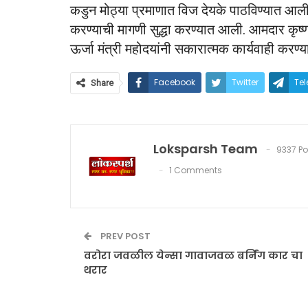
कडुन मोठ्या प्रमाणात विज देयके पाठविण्यात आल
करण्याची मागणी सुद्धा करण्यात आली. आमदार कृष्णा ग
ऊर्जा मंत्री महोदयांनी सकारात्मक कार्यवाही करण्य
Facebook
Twitter
Te
Share
Loksparsh Team
9337 Po
1 Comments
PREV POST
वरोरा जवळील येन्सा गावाजवळ बर्निंग कार चा
थरार