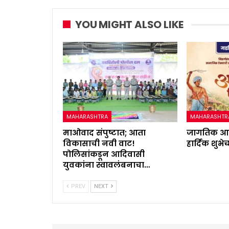
YOU MIGHT ALSO LIKE
MAHARASHTRA
MAHARASHTR
माओवाद संपुष्टात; आता
जागतिक आद
विकासाची नवी वाट!
हार्दिक शुभेच
पोलिसांकडून आदिवासी
युवकांना स्वावलंबनाचा…
PREV
NEXT