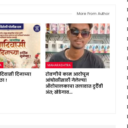
More From Author
A
MAHARASHTRA
िवासी दिनाच्या
रोवणीचे काम आटोपून
्छा !
आंघोळीसाठी गेलेल्या
ऑटोचालकाचा तलावात दुर्दैवी
अंत; खेडेगाव…