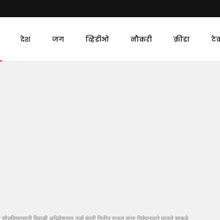
देश
जग
व्हिडीओ
नौकरी
क्रीडा
टे
 सोडविण्यासाठी हिवाळी अधिवेशनात उर्जा मंत्री नितीन राऊत यांना निवेदनाद्वारे घातले साकडे