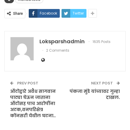
Facebook
Twitter
Share
Loksparshadmin
1635 Posts
2 Comments
PREV POST
NEXT POST
ऑटोद्वारे अवैध सागवान
पंकजा मुंडे यांच्यावर गुन्हा
पाट्या घेऊन जाताना
दाखल.
ऑटोसह पाच आरोपींना
अटक,वनपरिक्षेत्र
कोंनसरी येथील घटना..