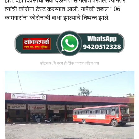
होते. दहा दिवसांची सेवा देऊन ते सांगलीत परतले. त्यानंतर
त्यांची कोरोना टेस्ट करण्यात आली. यापैकी तब्बल 106
कामगारांना कोरोनाची बाधा झाल्याचे निष्पन्न झाले.
व्हॉट्सअॅप ग्रुप ही लिंक वापरून जॉइन करा