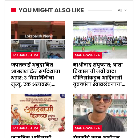
YOU MIGHT ALSO LIKE
All
MAHARASHTRA
MAHARASHTRA
जपतलाई अनुदानित
माओवाद संपुष्टात; आता
आश्रमशाळेत सर्पदंशाचा
विकासाची नवी वाट!
थरार; ३ विद्यार्थिनींचा
पोलिसांकडून आदिवासी
मृत्यू, एक अत्यवस्थ,…
युवकांना स्वावलंबनाचा…
MAHARASHTRA
MAHARASHTRA
जागतिक आदिवासी
रोवणीचे काम आटोपून