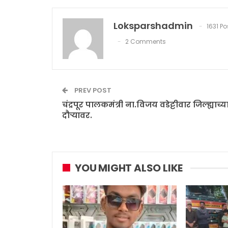
Loksparshadmin
1631 Po
2 Comments
PREV POST
चंद्रपूर पालकमंत्री ना.विजय वडेट्टीवार जिल्ह्याच्य
दौऱ्यावर.
YOU MIGHT ALSO LIKE