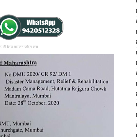
रुप ही लिंक वापरून जॉइन करा