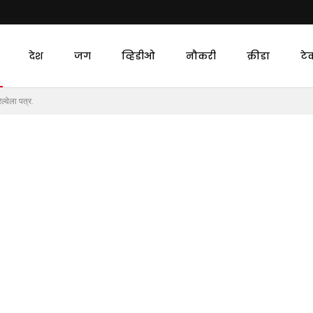
देश
जग
व्हिडीओ
नौकरी
क्रीडा
टे
्वेला पत्र.