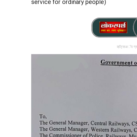
service for ordinary people)
व्हॉट्सअॅप ग्