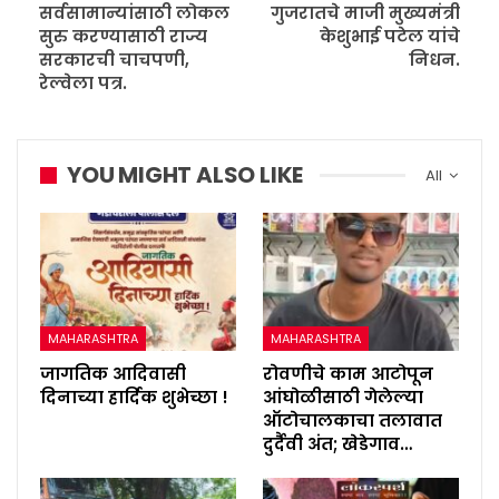
सर्वसामान्यांसाठी लोकल
गुजरातचे माजी मुख्यमंत्री
सुरु करण्यासाठी राज्य
केशुभाई पटेल यांचे
सरकारची चाचपणी,
निधन.
रेल्वेला पत्र.
YOU MIGHT ALSO LIKE
All
MAHARASHTRA
MAHARASHTRA
जागतिक आदिवासी
रोवणीचे काम आटोपून
दिनाच्या हार्दिक शुभेच्छा !
आंघोळीसाठी गेलेल्या
ऑटोचालकाचा तलावात
दुर्दैवी अंत; खेडेगाव…