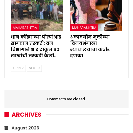
MAHARASHTRA
MAHARASHTRA
धान कोंड्याच्या पोत्यांआड
अल्पवयीन मुलीच्या
सागवान तस्करी; वन
विनयभंगाला
विभागाने धाड टाकून ६०
न्यायालयाचा कठोर
लाखांची तस्करी केली…
दणका
PREV
NEXT
Comments are closed.
ARCHIVES
August 2026