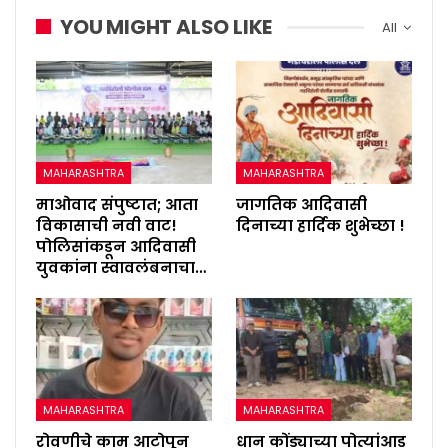
YOU MIGHT ALSO LIKE
All
MAHARASHTRA
MAHARASHTRA
माओवाद संपुष्टात; आता
जागतिक आदिवासी
विकासाची नवी वाट!
दिनाच्या हार्दिक शुभेच्छा !
पोलिसांकडून आदिवासी
युवकांना स्वावलंबनाचा…
MAHARASHTRA
MAHARASHTRA
रोवणीचे काम आटोपून
धान कोंड्याच्या पोत्यांआड