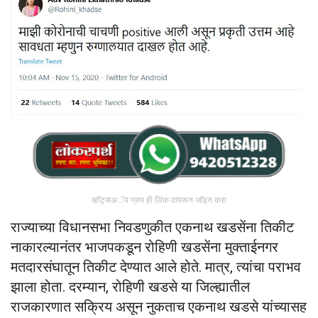
व्हॉट्सअॅप ग्रुप ही लिंक वापरून जॉइन करा
राज्याच्या विधानसभा निवडणुकीत एकनाथ खडसेंना तिकीट
नाकारल्यानंतर भाजपकडून रोहिणी खडसेंना मुक्ताईनगर
मतदारसंघातून तिकीट देण्यात आले होते. मात्र, त्यांचा पराभव
झाला होता. दरम्यान, रोहिणी खडसे या जिल्ह्यातील
राजकारणात सक्रिय असून नुकताच एकनाथ खडसे यांच्यासह