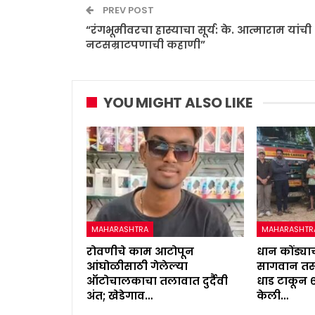
PREV POST
“रंगभूमीवरचा हास्याचा सूर्य: के. आत्माराम यांची
नटसम्राटपणाची कहाणी”
YOU MIGHT ALSO LIKE
MAHARASHTRA
MAHARASHTR
रोवणीचे काम आटोपून
धान कोंड्याच
आंघोळीसाठी गेलेल्या
सागवान तस्
ऑटोचालकाचा तलावात दुर्दैवी
धाड टाकून 
अंत; खेडेगाव…
केली…