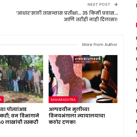
NEXT POST
‘आधार’साठी तासन्तास प्रतीक्षा… 35 किमी प्रवास…
आणि तरीही नाही दिलासा!
More From Author
A
MAHARASHTRA
्या पोत्यांआड
अल्पवयीन मुलीच्या
करी; वन विभागाने
विनयभंगाला न्यायालयाचा
६० लाखांची तस्करी
कठोर दणका