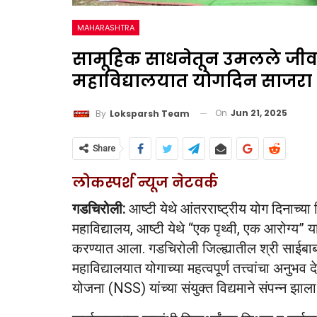
MAHARASHTRA
सामूहिक साधनेतून उमलले जीवन
महाविद्यालयात योगदिन साजरा
On
Jun 21, 2025
By
Loksparsh Team
Share
लोकस्पर्श न्यूज नेटवर्क
गडचिरोली:
आष्टी येथे आंतरराष्ट्रीय योग दिनाच्या न
महाविद्यालय, आष्टी येथे “एक पृथ्वी, एक आरोग्य” य
करण्यात आला. गडचिरोली जिल्ह्यातील श्री साईबाब
महाविद्यालयात योगाच्या महत्वपूर्ण तत्त्वांचा अनुभव
योजना (NSS) यांच्या संयुक्त विद्यमाने संपन्न झाला