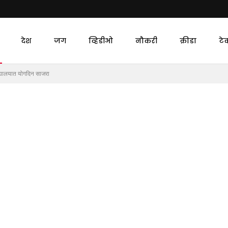
देश
जग
व्हिडीओ
नौकरी
क्रीडा
टे
द्यालयात योगदिन साजरा