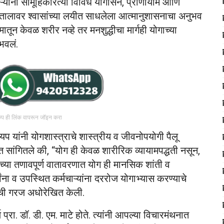
्मचाऱ्यांनी सामूहिकरित्या विविध योगासने, प्राणायाम आणि
ा तालावर श्वासांच्या लयीत साधलेला आत्मानुशासनाचा अनुभव
मातून केवळ शरीर नव्हे तर मनशुद्धीचा मार्गही योगाच्या
ुभवलं.
रुप ही लिंक वापरून जॉइन करा
यप यांनी योगशास्त्राचे शास्त्रीय व जीवनोपयोगी पैलू
ात सांगितले की, “योग ही केवळ शारीरिक व्यायामपद्धती नसून,
ा तणावपूर्ण वातावरणात योग ही मानसिक शांती व
्यांना व उपस्थित कर्मचाऱ्यांना दररोज योगाभ्यास करण्याचे
ची गरज अधोरेखित केली.
य प्रा. डॉ. डी. एम. माटे होते. त्यांनी आपल्या विचारमंथनात