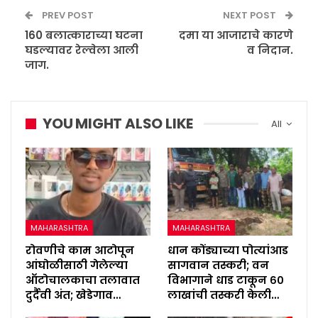
PREV POST
NEXT POST
160 बलात्काराच्या घटना
दमा या आजाराचे कारणे
घडल्यावर रेल्वेला आली
व निदान.
जाग.
YOU MIGHT ALSO LIKE
All
MAHARASHTRA
MAHARASHTRA
रोवणीचे काम आटोपून
धान कोंड्याच्या पोत्यांआड
आंघोळीसाठी गेलेल्या
सागवान तस्करी; वन
ऑटोचालकाचा तलावात
विभागाने धाड टाकून ६०
दुर्दैवी अंत; खेडेगाव…
लाखांची तस्करी केली…