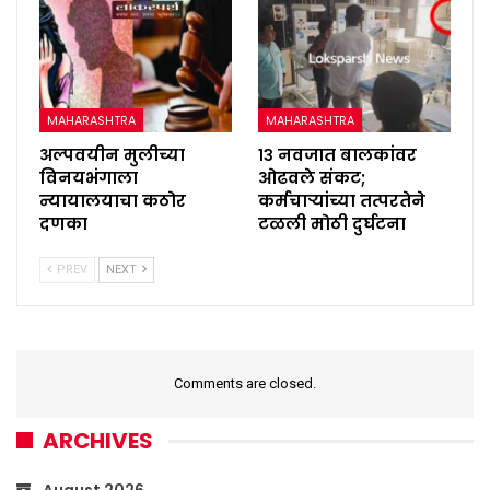
MAHARASHTRA
MAHARASHTRA
अल्पवयीन मुलीच्या
१३ नवजात बालकांवर
विनयभंगाला
ओढवले संकट;
न्यायालयाचा कठोर
कर्मचाऱ्यांच्या तत्परतेने
दणका
टळली मोठी दुर्घटना
PREV
NEXT
Comments are closed.
ARCHIVES
August 2026