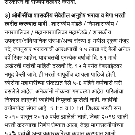
सरकारने ती राज्यपातळीवर करावी.
३) ओबीसींचा शासकीय सेवेतील अनुशेष भरावा व मेगा भरती
त्वरीत करण्यात यावी
: शासकीय मंडळे / निमशासकीय /
नगरपालिका / महानगरपालिका महामंडळे / शासकीय
उपक्रम/संविधानिक संस्था/अन्य संस्था इ. मधील एकूण मंजूर
पदे, त्यानुसार भरावयाची आरक्षणाची १.५ लाख पदे गेली अनेक
वर्षे रिक्त आहेत. याबाबतची प्रत्येक वर्षाची दि. ३१ मार्च
अखेरची पदांची माहिती दरवर्षी दि. १५ मे पर्यंत वेबसाईटवर
नमूद केली जाते. ही भरती यापूर्वीच व्हायला पाहिजे होती.
कोरोना महामारीच्या संकटात गेले ५-६ महिने कर्मचारी घरी
बसलेले आहेत. अनेकांनी नोकऱ्या गमावल्या आहेत. परिक्षांचा
निकाल लागूनही काहींची नियुक्ती झालेली नाही. काहींची
वयोमर्यादा संपत आहे. B. Ed. व D. Ed. शिक्षक भरती सन
२०१० पासून २०१७ पर्यंत झालेली नाही. जेव्हा २०१७ साली
भरती करण्याचा निर्णय घेण्यात आला, तेव्हा मागासवर्गीयांच्या
५०% पदांची अन्यायकारकरित्या कपात करण्यात आली.