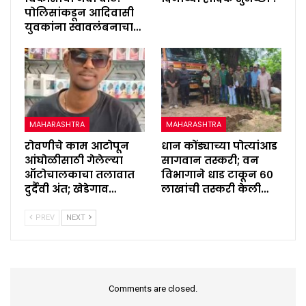
पोलिसांकडून आदिवासी
युवकांना स्वावलंबनाचा…
MAHARASHTRA
MAHARASHTRA
रोवणीचे काम आटोपून
धान कोंड्याच्या पोत्यांआड
आंघोळीसाठी गेलेल्या
सागवान तस्करी; वन
ऑटोचालकाचा तलावात
विभागाने धाड टाकून ६०
दुर्दैवी अंत; खेडेगाव…
लाखांची तस्करी केली…
PREV
NEXT
Comments are closed.