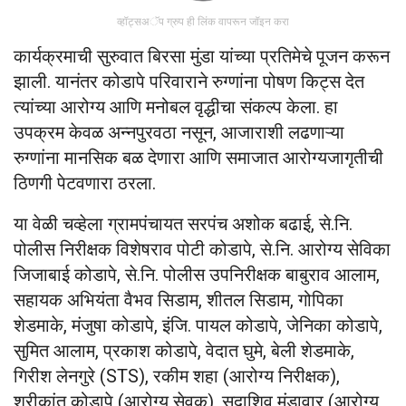
व्हॉट्सअॅप ग्रुप ही लिंक वापरून जॉइन करा
कार्यक्रमाची सुरुवात बिरसा मुंडा यांच्या प्रतिमेचे पूजन करून
झाली. यानंतर कोडापे परिवाराने रुग्णांना पोषण किट्स देत
त्यांच्या आरोग्य आणि मनोबल वृद्धीचा संकल्प केला. हा
उपक्रम केवळ अन्नपुरवठा नसून, आजाराशी लढणाऱ्या
रुग्णांना मानसिक बळ देणारा आणि समाजात आरोग्यजागृतीची
ठिणगी पेटवणारा ठरला.
या वेळी चव्हेला ग्रामपंचायत सरपंच अशोक बढाई, से.नि.
पोलीस निरीक्षक विशेषराव पोटी कोडापे, से.नि. आरोग्य सेविका
जिजाबाई कोडापे, से.नि. पोलीस उपनिरीक्षक बाबुराव आलाम,
सहायक अभियंता वैभव सिडाम, शीतल सिडाम, गोपिका
शेडमाके, मंजुषा कोडापे, इंजि. पायल कोडापे, जेनिका कोडापे,
सुमित आलाम, प्रकाश कोडापे, वेदात घुमे, बेली शेडमाके,
गिरीश लेनगुरे (STS), रकीम शहा (आरोग्य निरीक्षक),
श्रीकांत कोडापे (आरोग्य सेवक), सदाशिव मंडावार (आरोग्य