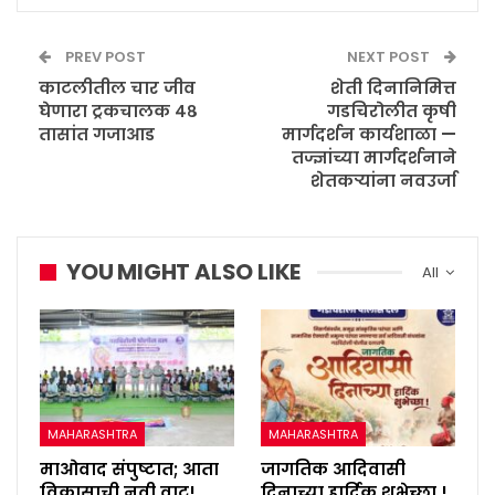
PREV POST
NEXT POST
काटलीतील चार जीव
शेती दिनानिमित्त
घेणारा ट्रकचालक ४८
गडचिरोलीत कृषी
तासांत गजाआड
मार्गदर्शन कार्यशाळा —
तज्ज्ञांच्या मार्गदर्शनाने
शेतकऱ्यांना नवउर्जा
YOU MIGHT ALSO LIKE
All
MAHARASHTRA
MAHARASHTRA
माओवाद संपुष्टात; आता
जागतिक आदिवासी
विकासाची नवी वाट!
दिनाच्या हार्दिक शुभेच्छा !