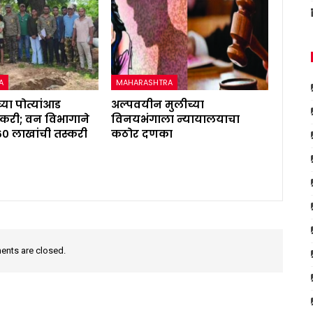
A
MAHARASHTRA
्या पोत्यांआड
अल्पवयीन मुलीच्या
करी; वन विभागाने
विनयभंगाला न्यायालयाचा
६० लाखांची तस्करी
कठोर दणका
nts are closed.