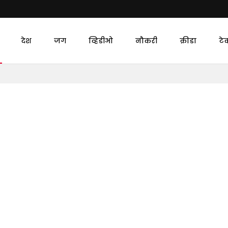
देश
जग
व्हिडीओ
नौकरी
क्रीडा
टे