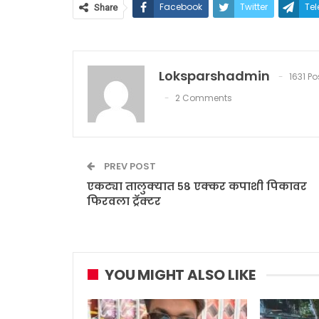
Facebook
Twitter
Te
Share
Loksparshadmin
1631 Po
2 Comments
PREV POST
एकट्या तालुक्यात ५८ एक्कर कपाशी पिकावर
फिरवला ट्रॅक्टर
YOU MIGHT ALSO LIKE