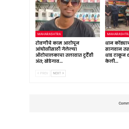
MAHARASHTRA
MAHARASHTR
रोवणीचे काम आटोपून
धान कोंड्याच
आंघोळीसाठी गेलेल्या
सागवान तस्
ऑटोचालकाचा तलावात दुर्दैवी
धाड टाकून 
अंत; खेडेगाव…
केली…
PREV
NEXT
Comme