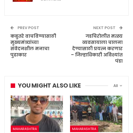
PREV POST
NEXT POST
कबुतरे वाचविण्यासाठी
गडचिरोलीत मत्स्य
मुख्यमंत्र्यांच्या
व्यवसायाला चालना
संवेदनशील मनाचा
देण्यासाठी प्रयत्न करणार
पुढाकार
– जिल्हाधिकारी अविश्यांत
पंडा
YOU MIGHT ALSO LIKE
All
MAHARASHTRA
MAHARASHTRA