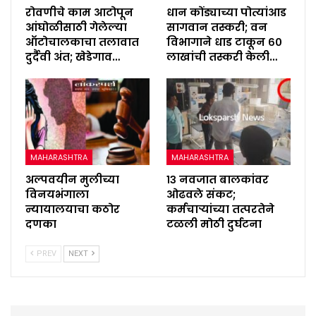
रोवणीचे काम आटोपून
धान कोंड्याच्या पोत्यांआड
आंघोळीसाठी गेलेल्या
सागवान तस्करी; वन
ऑटोचालकाचा तलावात
विभागाने धाड टाकून ६०
दुर्दैवी अंत; खेडेगाव…
लाखांची तस्करी केली…
MAHARASHTRA
MAHARASHTRA
अल्पवयीन मुलीच्या
१३ नवजात बालकांवर
विनयभंगाला
ओढवले संकट;
न्यायालयाचा कठोर
कर्मचाऱ्यांच्या तत्परतेने
दणका
टळली मोठी दुर्घटना
PREV
NEXT