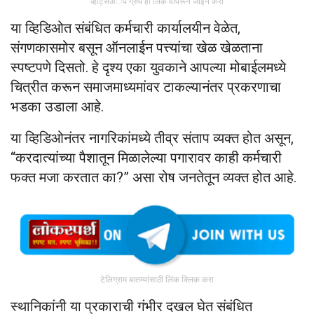
व्हॉट्सअॅप ग्रुप ही लिंक वापरून जॉइन करा
या व्हिडिओत संबंधित कर्मचारी कार्यालयीन वेळेत,
संगणकासमोर बसून ऑनलाईन पत्त्यांचा खेळ खेळताना
स्पष्टपणे दिसतो. हे दृश्य एका युवकाने आपल्या मोबाईलमध्ये
चित्रीत करून समाजमाध्यमांवर टाकल्यानंतर प्रकरणाचा
भडका उडाला आहे.
या व्हिडिओनंतर नागरिकांमध्ये तीव्र संताप व्यक्त होत असून,
“करदात्यांच्या पैशातून मिळालेल्या पगारावर काही कर्मचारी
फक्त मजा करतात का?” असा रोष जनतेतून व्यक्त होत आहे.
टेलिग्राम बातम्यांसाठी लिंक क्लिक करा
स्थानिकांनी या प्रकाराची गंभीर दखल घेत संबंधित