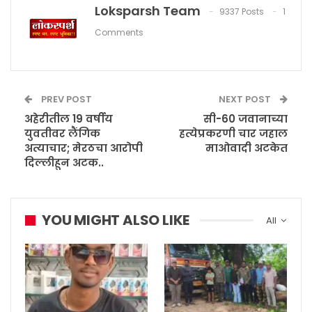
Loksparsh Team
9337 Posts
1
Comments
PREV POST
NEXT POST
अहेरीतील 19 वर्षीय
सी-60 जवानाच्या
युवतीवर लैंगिक
हत्येप्रकरणी चार जहाल
अत्याचार; मेरठचा आरोपी
माओवादी अटकेत
दिल्लीहून अटक..
YOU MIGHT ALSO LIKE
All