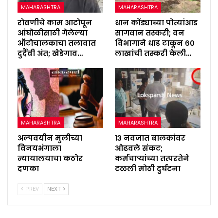
MAHARASHTRA
MAHARASHTRA
रोवणीचे काम आटोपून
धान कोंड्याच्या पोत्यांआड
आंघोळीसाठी गेलेल्या
सागवान तस्करी; वन
ऑटोचालकाचा तलावात
विभागाने धाड टाकून ६०
दुर्दैवी अंत; खेडेगाव…
लाखांची तस्करी केली…
MAHARASHTRA
MAHARASHTRA
अल्पवयीन मुलीच्या
१३ नवजात बालकांवर
विनयभंगाला
ओढवले संकट;
न्यायालयाचा कठोर
कर्मचाऱ्यांच्या तत्परतेने
दणका
टळली मोठी दुर्घटना
PREV
NEXT