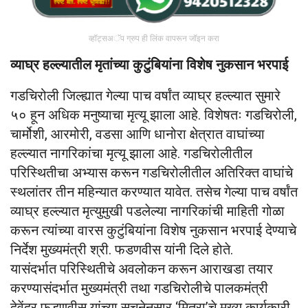
व्हॉट्सअॅप ग्रुप ही लिंक वापरून जॉइन करा
व्याघ्र हल्ल्यातील मृतांच्या कुटुंबियांना विशेष नुकसान भरपाई
गडचिरोली जिल्ह्यात गेल्या पाच वर्षांत व्याघ्र हल्ल्यात सुमारे
५० हून अधिक मनुष्याचा मृत्यू झाला आहे. विशेषतः गडचिरोली,
चार्मोशी, आरमोरी, वडसा आणि धानोरा क्षेत्रात वाघांच्या
हल्ल्यात नागरिकांचा मृत्यू झाला आहे. गडचिरोलीतील
परिस्थितीचा अभ्यास करून गडचिरोलीतील अतिरिक्त वाघांचे
स्थलांतर तीन महिन्यात करण्यात यावेत. तसेच गेल्या पाच वर्षांत
व्याघ्र हल्ल्यात मृत्युमुखी पडलेल्या नागरिकांची माहिती गोळा
करून त्यांच्या वारस कुटुंबियांना विशेष नुकसान भरपाई देण्याचे
निर्देश मुख्यमंत्री श्री. फडणवीस यांनी दिले होते.
यासंदर्भात परिस्थितीचे अवलोकन करून आराखडा तयार
करण्यासंदर्भात मुख्यमंत्री तथा गडचिरोलीचे पालकमंत्री
देवेंद्र फडणवीस यांच्या सुचनेनुसार ‘मित्रा’चे मुख्य कार्यकारी