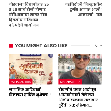
गोंडवाना विद्यापीठात 25
गडचिरोली जिल्ह्यातील
व 26 मार्च रोजी होणार
दुर्गम भागात आली ‘
संविधानाचा जागर दोन
आनंदाची ‘ बस
दिवसीय संविधान
परिषदेचे आयोजन
YOU MIGHT ALSO LIKE
All
MAHARASHTRA
MAHARASHTRA
जागतिक आदिवासी
रोवणीचे काम आटोपून
दिनाच्या हार्दिक शुभेच्छा !
आंघोळीसाठी गेलेल्या
ऑटोचालकाचा तलावात
दुर्दैवी अंत; खेडेगाव…