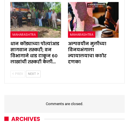
MAHARASHTRA
MAHARASHTRA
धान कोंड्याच्या पोत्यांआड
अल्पवयीन मुलीच्या
सागवान तस्करी; वन
विनयभंगाला
विभागाने धाड टाकून ६०
न्यायालयाचा कठोर
लाखांची तस्करी केली…
दणका
PREV
NEXT
Comments are closed.
ARCHIVES