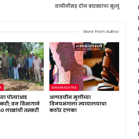
वाघीनीसह दोन बछड्यांचा म्रुत्यु
More From Author
A
MAHARASHTRA
्या पोत्यांआड
अल्पवयीन मुलीच्या
करी; वन विभागाने
विनयभंगाला न्यायालयाचा
६० लाखांची तस्करी
कठोर दणका