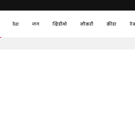
देश
जग
व्हिडीओ
नौकरी
क्रीडा
टे