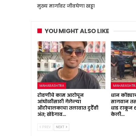
मुख्य मार्गावर जीवघेणा खड्डा
YOU MIGHT ALSO LIKE
MAHARASHTRA
MAHARASHTR
रोवणीचे काम आटोपून
धान कोंड्याच
आंघोळीसाठी गेलेल्या
सागवान तस्
ऑटोचालकाचा तलावात दुर्दैवी
धाड टाकून 
अंत; खेडेगाव…
केली…
PREV
NEXT