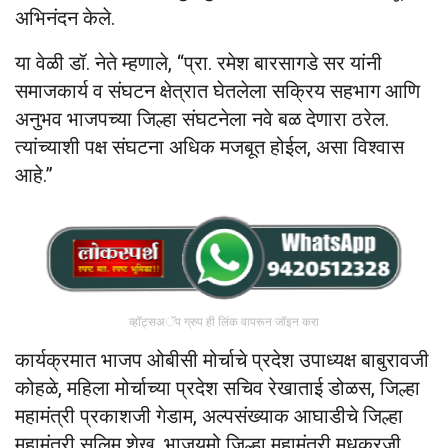
अभिनंदन केले.
या वेळी डॉ. नेते म्हणाले, “प्रा. रमेश बारसागडे सर यांनी
समाजकार्य व संघटन क्षेत्रात घेतलेला सक्रिय सहभाग आणि
अनुभव भाजपच्या जिल्हा संघटनेला नवे बळ देणारा ठरेल.
त्यांच्याशी पक्ष संघटना अधिक मजबूत होईल, असा विश्वास
आहे.”
व्हॉट्सअॅप ग्रुप ही लिंक वापरून जॉइन करा
कार्यक्रमात भाजप ओबीसी मोर्चाचे प्रदेश उपाध्यक्ष बाबुरावजी
कोहळे, महिला मोर्चाच्या प्रदेश सचिव रेखाताई डोळस, जिल्हा
महामंत्री प्रकाशजी गेडाम, अल्पसंख्याक आघाडीचे जिल्हा
महामंत्री सलिम शेख, भाजयुमो जिल्हा महामंत्री मधुकरजी