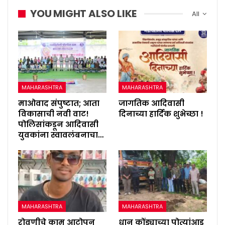
YOU MIGHT ALSO LIKE
All
MAHARASHTRA
MAHARASHTRA
माओवाद संपुष्टात; आता
जागतिक आदिवासी
विकासाची नवी वाट!
दिनाच्या हार्दिक शुभेच्छा !
पोलिसांकडून आदिवासी
युवकांना स्वावलंबनाचा…
MAHARASHTRA
MAHARASHTRA
रोवणीचे काम आटोपून
धान कोंड्याच्या पोत्यांआड