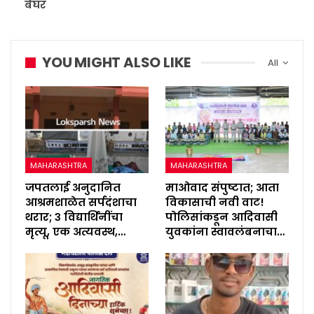
बेघर
YOU MIGHT ALSO LIKE
All
MAHARASHTRA
MAHARASHTRA
जपतलाई अनुदानित
माओवाद संपुष्टात; आता
आश्रमशाळेत सर्पदंशाचा
विकासाची नवी वाट!
थरार; ३ विद्यार्थिनींचा
पोलिसांकडून आदिवासी
मृत्यू, एक अत्यवस्थ,…
युवकांना स्वावलंबनाचा…