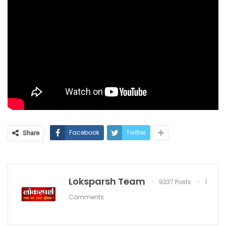
Facebook
Twitter
Share
Loksparsh Team
9337 Posts
1
Comments