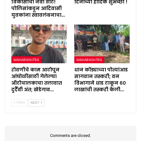
विकासाची नवी वाट!
दिनाच्या हार्दिक शुभेच्छा !
पोलिसांकडून आदिवासी
युवकांना स्वावलंबनाचा…
MAHARASHTRA
MAHARASHTRA
रोवणीचे काम आटोपून
धान कोंड्याच्या पोत्यांआड
आंघोळीसाठी गेलेल्या
सागवान तस्करी; वन
ऑटोचालकाचा तलावात
विभागाने धाड टाकून ६०
दुर्दैवी अंत; खेडेगाव…
लाखांची तस्करी केली…
PREV
NEXT
Comments are closed.