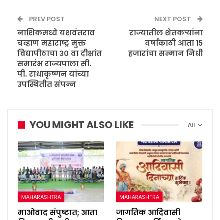
PREV POST
NEXT POST
नाशिकमध्ये यशवंतराव
राज्यातील शेतकऱ्यांना
चव्हाण महाराष्ट्र मुक्त
वर्षाकाठी आता 15
विद्यापीठाचा ३० वा दीक्षांत
हजारांचा सन्मान निधी
समारंभ राज्यपाला सी.
पी. राधाकृष्णन यांच्या
उपस्थितीत संपन्न
YOU MIGHT ALSO LIKE
All
MAHARASHTRA
MAHARASHTRA
माओवाद संपुष्टात; आता
जागतिक आदिवासी