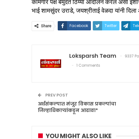
कामगार पक्ष बेमुदत ठिय्या आंदोलन करेल असा इशा
भाई शामसुंदर उराडे, जयश्रीताई वेळदा यांनी दिला 
Facebook
Twitter
Te
Share
Loksparsh Team
9337 Po
1 Comments
PREV POST
अर्थसंकल्पात मंजूर विकास प्रकल्पांचा
जिल्हाधिकाऱ्यांकडून आढावा*
YOU MIGHT ALSO LIKE