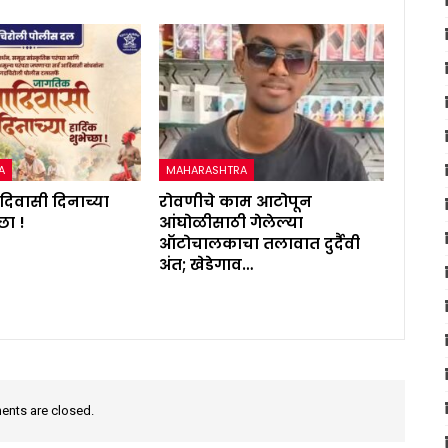
A
MAHARASHTRA
िवासी दिनाच्या
रोवणीचे काम आटोपून
्छा !
आंघोळीसाठी गेलेल्या
ऑटोचालकाचा तलावात दुर्दैवी
अंत; खेडेगाव…
nts are closed.