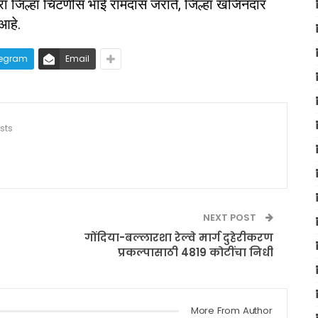
रा जिल्हा चिटणीस भाई रामदास जराते, जिल्हा खजिनदार
आहे.
legram
Email
sts
NEXT POST
गोंदिया-बल्लारशा रेल्वे मार्ग दुहेरीकरण
प्रकल्पासाठी 4819 कोटींचा निधी
More From Author