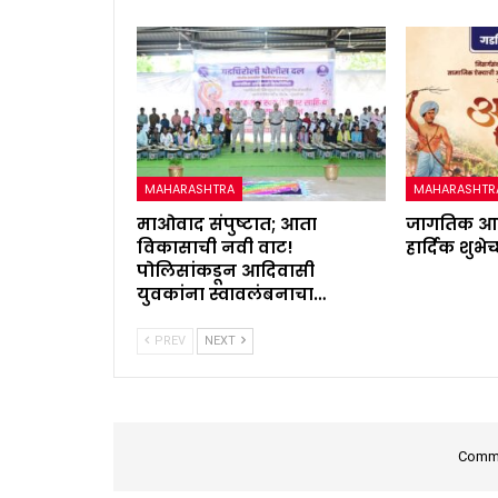
MAHARASHTRA
MAHARASHTR
माओवाद संपुष्टात; आता
जागतिक आद
विकासाची नवी वाट!
हार्दिक शुभेच
पोलिसांकडून आदिवासी
युवकांना स्वावलंबनाचा…
PREV
NEXT
Comme