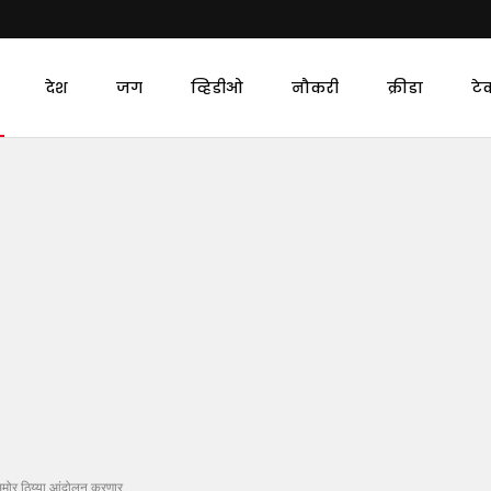
देश
जग
व्हिडीओ
नौकरी
क्रीडा
टे
समोर ठिय्या आंदोलन करणार