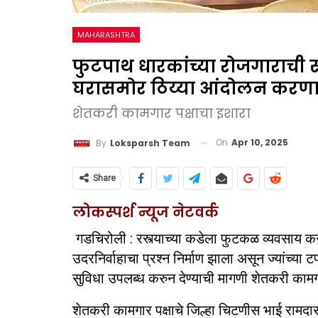
MAHARASHTRA
फुटपाथ धारकांच्या रोजगाराची 
घरासमोर ठिय्या आंदोलन करण
शेतकरी कामगार पक्षाचा इशारा
On
Apr 10, 2025
By
Loksparsh Team
Share
लोकस्पर्श न्यूज नेटवर्क
गडचिरोली : रस्त्याच्या कडेला फुटकळ व्यवसाय करणा
उदरनिर्वाहाचा प्रश्न निर्माण झाला असून ज्यांच्या ट
सुविधा उपलब्ध करुन देण्याची मागणी शेतकरी कामगा
शेतकरी कामगार पक्षाचे जिल्हा चिटणीस भाई रामदास 