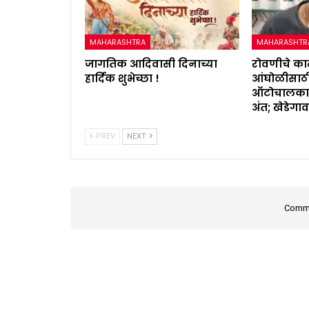
MAHARASHTRA
MAHARASHTR
जागतिक आदिवासी दिनाच्या
रोवणीचे क
हार्दिक शुभेच्छा !
आंघोळीसाठी
ऑटोचालकाचा
अंत; खेडेगा
PREV
NEXT
Comme