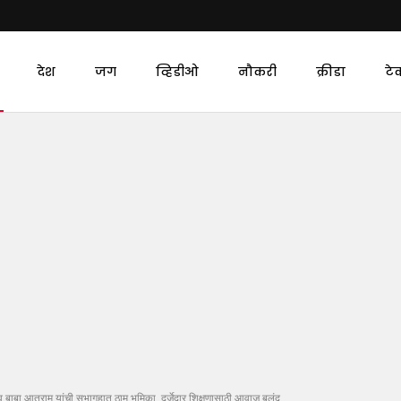
देश
जग
व्हिडीओ
नौकरी
क्रीडा
टे
 बाबा आत्राम यांची सभागृहात ठाम भूमिका, दर्जेदार शिक्षणासाठी आवाज बुलंद