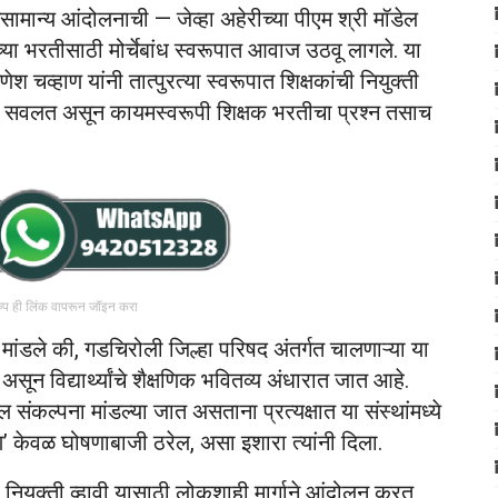
ा असामान्य आंदोलनाची — जेव्हा अहेरीच्या पीएम श्री मॉडेल
ंच्या भरतीसाठी मोर्चेबांध स्वरूपात आवाज उठवू लागले. या
श चव्हाण यांनी तात्पुरत्या स्वरूपात शिक्षकांची नियुक्ती
रती सवलत असून कायमस्वरूपी शिक्षक भरतीचा प्रश्न तसाच
रुप ही लिंक वापरून जॉइन करा
े मांडले की, गडचिरोली जिल्हा परिषद अंतर्गत चालणाऱ्या या
सून विद्यार्थ्यांचे शैक्षणिक भवितव्य अंधारात जात आहे.
संकल्पना मांडल्या जात असताना प्रत्यक्षात या संस्थांमध्ये
षण’ केवळ घोषणाबाजी ठरेल, असा इशारा त्यांनी दिला.
ची नियुक्ती व्हावी यासाठी लोकशाही मार्गाने आंदोलन करत