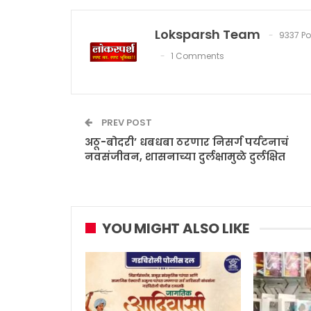
Loksparsh Team
9337 Po
1 Comments
PREV POST
अठू-बोदरी’ धबधबा ठरणार निसर्ग पर्यटनाचं
नवसंजीवन, शासनाच्या दुर्लक्षामुळे दुर्लक्षित
YOU MIGHT ALSO LIKE