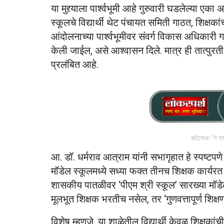
या मुद्द्याला पार्श्वभूमी आहे गुरुवारी घडलेल्या एक
स्कूलचे विद्यार्थी थेट पंचायत समिती गाठत, शिक्षका
आंदोलनाच्या पार्श्वभूमीवर संवर्ग विकास अधिकारी गणे
केली जाईल, असे आश्वासन दिले. मात्र ही तात्पु
प्रलंबित आहे.
व्हॉट्सअॅप ग्
आ. डॉ. धर्मराव आत्राम यांनी सभागृहात हे स्पष्टपण
मॉडेल स्कूलमध्ये सध्या फक्त तीनच शिक्षक कार्यरत अ
शासकीय पातळीवर ‘पीएम श्री स्कूल’ सारख्या मॉडेल 
मूलभूत शिक्षक भरतीच नसेल, तर ‘गुणवत्तापूर्ण शिक्
विशेष म्हणजे, या शाळेतील विद्यार्थी केवळ शिक्षकां