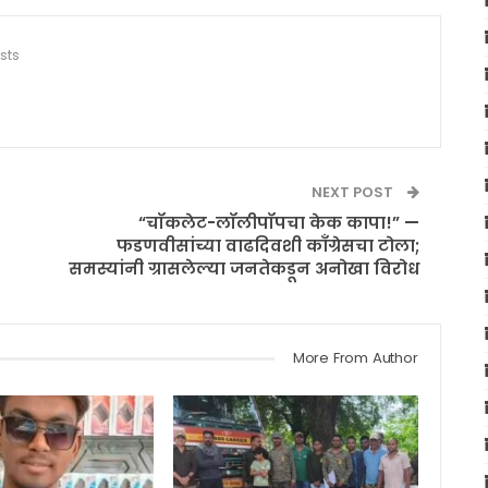
sts
NEXT POST
“चॉकलेट-लॉलीपॉपचा केक कापा!” —
फडणवीसांच्या वाढदिवशी काँग्रेसचा टोला;
समस्यांनी ग्रासलेल्या जनतेकडून अनोखा विरोध
More From Author