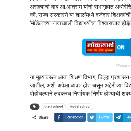
असल्याची बाब आ.आत्राम यांनी सभागृहात अधोरेखित 
की, राज्य सरकारने या शाळांमध्ये दर्जेदार शिक्षकांची
‘मॉडेल’च्या नावाखाली विद्यार्थ्यांचा विश्वासघात होई
टेलिग्राम ब
या मुद्द्यावरून आता शिक्षण विभाग, जिल्हा प्रश
जातील, अशी अपेक्षा व्यक्त होत असून अहेरीच्या व
पोहोचल्याने लवकरच निर्णायक निर्णय होण्याची शक्य
Aheri school
Model school
Facebook
Twitter
Te
Share