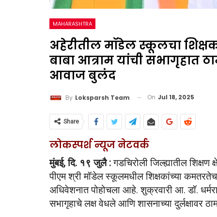
MAHARASHTRA
अहेरीतील मॉडेल स्कूलचा शिक्षक
बाबा आत्राम यांची सभागृहात ठाम
आवाज बुलंद
On
Jul 18, 2025
By
Loksparsh Team
Share
लोकस्पर्श न्यूज नेटवर्क
मुंबई, दि. १९ जुलै :
गडचिरोली जिल्ह्यातील शिक्षण क
पीएम श्री मॉडेल स्कूलमधील शिक्षकांच्या कमतरतेचा 
अधिवेशनात पोहोचला आहे. शुक्रवारी आ. डॉ. धर्मराव
सभागृहाचे लक्ष वेधले आणि शासनाच्या दुर्लक्षावर 