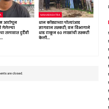
A
MAHARASHTRA
ाम आटोपून
धान कोंड्याच्या पोत्यांआड
 गेलेल्या
सागवान तस्करी; वन विभागाने
 तलावात दुर्दैवी
धाड टाकून ६० लाखांची तस्करी
व…
केली…
nts are closed.