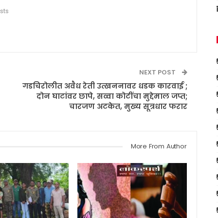
sts
NEXT POST
गडचिरोलीत अवैध रेती उत्खननावर धडक कारवाई ;
दोन घाटांवर छापे, सव्वा कोटींचा मुद्देमाल जप्त;
चारजण अटकेत, मुख्य सूत्रधार फरार
More From Author