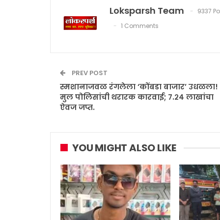
Loksparsh Team
9337 Po
1 Comments
PREV POST
स्मशानाजवळ रंगलेला ‘कोंबडा बाजार’ उधळला!
मुल पोलिसांची थरारक कारवाई; ७.२४ लाखांचा
ऐवज जप्त.
YOU MIGHT ALSO LIKE