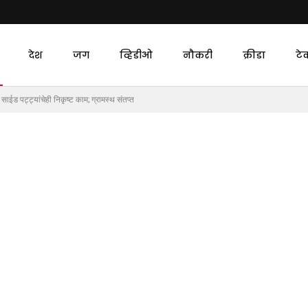
देश
जग
व्हिडीओ
नौकरी
क्रीडा
टे
 साईड पट्ट्यांचेही निकृष्ट काम; ग्रामस्थ संतप्त