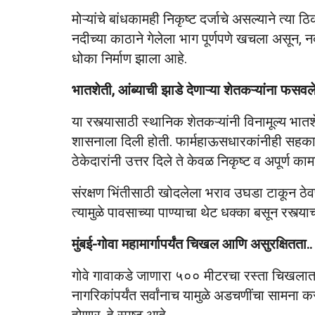
मोऱ्यांचे बांधकामही निकृष्ट दर्जाचे असल्याने त
नदीच्या काठाने गेलेला भाग पूर्णपणे खचला असून, न
धोका निर्माण झाला आहे.
भातशेती, आंब्याची झाडे देणाऱ्या शेतकऱ्यांना फसवले
या रस्त्यासाठी स्थानिक शेतकऱ्यांनी विनामूल्य भात
शासनाला दिली होती. फार्महाऊसधारकांनीही सहकार्य
ठेकेदारांनी उत्तर दिले ते केवळ निकृष्ट व अपूर्ण कामा
संरक्षण भिंतीसाठी खोदलेला भराव उघडा टाकून ठेव
त्यामुळे पावसाच्या पाण्याचा थेट धक्का बसून रस्त्
मुंबई-गोवा महामार्गापर्यंत चिखल आणि असुरक्षितता..
गोवे गावाकडे जाणारा ५०० मीटरचा रस्ता चिखलात बदल
नागरिकांपर्यंत सर्वांनाच यामुळे अडचणींचा सामन
होणार, हे स्पष्ट आहे.