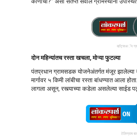
कोणाची?” असा संतप्त सवाल ग्रामस्थांनी उपस्थि
व्हॉट्सअॅप ग्
दोन महिन्यांतच रस्ता खचला, मोऱ्या फुटल्या
पंतप्रधान ग्रामसडक योजनेअंतर्गत मंजूर झालेल्या य
मार्गावर ५ किमी लांबीचा रस्ता बांधण्यात आला हो
लागला असून, रस्त्याच्या कडेला असलेल्या साईड पट
टेलिग्राम ब