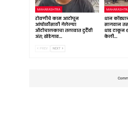
MAHARASHTRA
MAHARASHTR
रोवणीचे काम आटोपून
धान कोंड्याच
आंघोळीसाठी गेलेल्या
सागवान तस्
ऑटोचालकाचा तलावात दुर्दैवी
धाड टाकून 
अंत; खेडेगाव…
केली…
PREV
NEXT
Comme