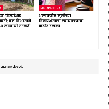
A
MAHARASHTRA
्या पोत्यांआड
अल्पवयीन मुलीच्या
करी; वन विभागाने
विनयभंगाला न्यायालयाचा
६० लाखांची तस्करी
कठोर दणका
nts are closed.