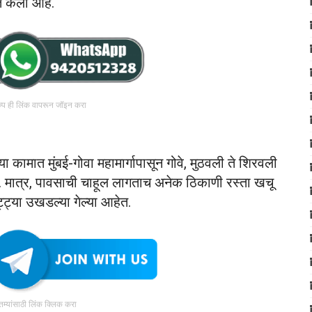
त केला आहे.
रुप ही लिंक वापरून जॉइन करा
ा कामात मुंबई-गोवा महामार्गापासून गोवे, मुठवली ते शिरवली
ता. मात्र, पावसाची चाहूल लागताच अनेक ठिकाणी रस्ता खचू
्ट्या उखडल्या गेल्या आहेत.
ातम्यांसाठी लिंक क्लिक करा